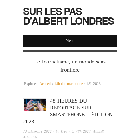
SUR LES PAS
D'ALBERT LONDRES
Menu
Le Journalisme, un monde sans
frontière
Explorer :
Accueil
»
48h du smartphone
»
48h 2023
48 HEURES DU
REPORTAGE SUR
SMARTPHONE – ÉDITION
2023
13 décembre 2022
· by
Fred
· in
48h 2023
,
Accueil
,
Actualités