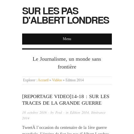
SUR LES PAS
D'ALBERT LONDRES
Menu
Le Journalisme, un monde sans
frontière
Explorer :
Accueil
»
Vidéos
»
Edition 2014
[REPORTAGE VIDEO]14-18 : SUR LES
TRACES DE LA GRANDE GUERRE
18 octobre 2016
· by
Fred
· in
Edition 2014
,
Itinérance
2014
TweetÀ l’occasion du centenaire de la 1ère guerre