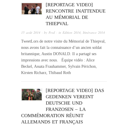
[REPORTAGE VIDEO]
RENCONTRE INATTENDUE
AU MÉMORIAL DE
THIEPVAL
15 août 2014
· by
Fred
· in
Edition 2014
,
Itinérance 2014
TweetLors de notre visite du Mémorial de Thiepval,
nous avons fait la connaissance d’un ancien soldat
britannique, Austin DONALD. Il a partagé ses
impressions avec nous. Équipe vidéo : Alice
Beckel, Assata Frauhammer, Sylvain Périchon,
Kirsten Richarz, Thibaud Roth
[REPORTAGE VIDEO] DAS
GEDENKEN VEREINT
DEUTSCHE UND
FRANZOSEN – LA
COMMÉMORATION RÉUNIT
ALLEMANDS ET FRANÇAIS