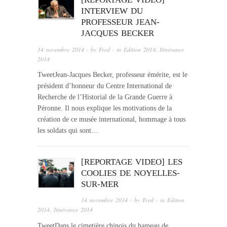
INTERVIEW DU
PROFESSEUR JEAN-
JACQUES BECKER
14 novembre 2014
· by
Fred
· in
Edition 2014
,
Itinérance
2014
TweetJean-Jacques Becker, professeur émérite, est le
président d’honneur du Centre International de
Recherche de l’Historial de la Grande Guerre à
Péronne. Il nous explique les motivations de la
création de ce musée international, hommage à tous
les soldats qui sont…
[REPORTAGE VIDEO] LES
COOLIES DE NOYELLES-
SUR-MER
14 novembre 2014
· by
Fred
· in
Edition
2014
,
Itinérance 2014
TweetDans le cimetière chinois du hameau de