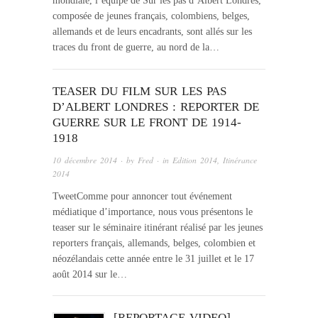
mondiale, l’équipe de Sur les pas d’Albert Londres,
composée de jeunes français, colombiens, belges,
allemands et de leurs encadrants, sont allés sur les
traces du front de guerre, au nord de la…
TEASER DU FILM SUR LES PAS
D’ALBERT LONDRES : REPORTER DE
GUERRE SUR LE FRONT DE 1914-
1918
10 décembre 2014
· by
Fred
· in
Edition 2014
,
Itinérance
2014
TweetComme pour annoncer tout événement
médiatique d’importance, nous vous présentons le
teaser sur le séminaire itinérant réalisé par les jeunes
reporters français, allemands, belges, colombien et
néozélandais cette année entre le 31 juillet et le 17
août 2014 sur le…
[REPORTAGE VIDEO]