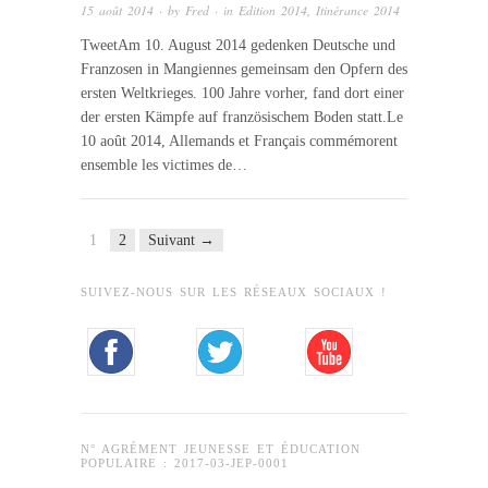
15 août 2014
· by
Fred
· in
Edition 2014
,
Itinérance 2014
TweetAm 10. August 2014 gedenken Deutsche und
Franzosen in Mangiennes gemeinsam den Opfern des
ersten Weltkrieges. 100 Jahre vorher, fand dort einer
der ersten Kämpfe auf französischem Boden statt.Le
10 août 2014, Allemands et Français commémorent
ensemble les victimes de…
1
2
Suivant →
SUIVEZ-NOUS SUR LES RÉSEAUX SOCIAUX !
N° AGRÉMENT JEUNESSE ET ÉDUCATION
POPULAIRE : 2017-03-JEP-0001