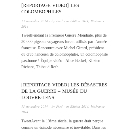
[REPORTAGE VIDEO] LES
COLOMBOPHILES
13 novembre 2014
· by
Fred
· in
Edition 2014
,
Itinérance
2014
TweetPendant la Première Guerre Mondiale, plus de
30 000 pigeons voyageurs furent utilisés par l’armée
française. Rencontre avec Michel Girard, président
du club nancéien de colombophilie, un colombophile
passionné ! Équipe vidéo : Alice Beckel, Kirsten
Richarz, Thibaud Roth
[REPORTAGE VIDEO] LES DÉSASTRES
DE LA GUERRE – MUSÉE DU
LOUVRE-LENS
13 novembre 2014
· by
Fred
· in
Edition 2014
,
Itinérance
2014
TweetAvant le 19ème siècle, la guerre était perçue
comme un épisode nécessaire et inévitable. Dans les