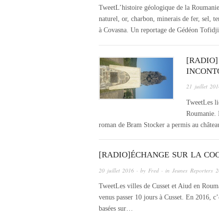
TweetL’histoire géologique de la Roumanie a
naturel, or, charbon, minerais de fer, sel, 
à Covasna. Un reportage de Gédéon Tofidji
[RADIO
INCONT
21 juillet 20
TweetLes li
Roumanie. L
roman de Bram Stocker a permis au château
[RADIO]ÉCHANGE SUR LA COO
20 juillet 2016
· by
Fred
· in
Jeunes Reporters 
TweetLes villes de Cusset et Aiud en Roum
venus passer 10 jours à Cusset. En 2016, c’
basées sur…