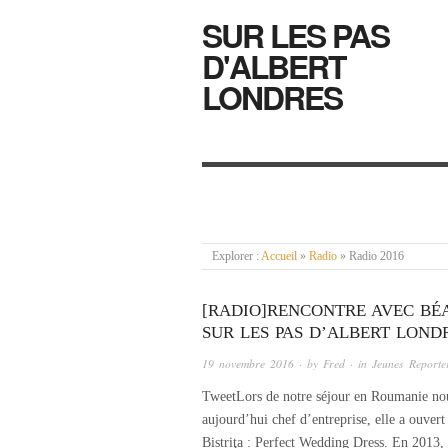
SUR LES PAS
D'ALBERT
LONDRES
Explorer :
Accueil
»
Radio
»
Radio 2016
[RADIO]RENCONTRE AVEC BÉA
SUR LES PAS D’ALBERT LOND
19 novembre 2016
· by
Fred
· in
Jeunes Reporte
TweetLors de notre séjour en Roumanie nous
aujourd’hui chef d’entreprise, elle a ouver
Bistriţa : Perfect Wedding Dress. En 2013,