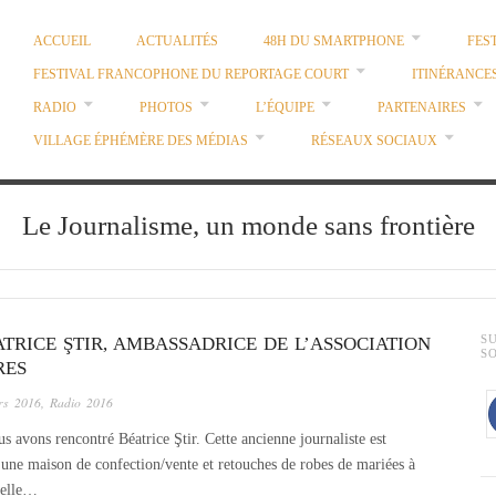
ACCUEIL
ACTUALITÉS
48H DU SMARTPHONE
FES
FESTIVAL FRANCOPHONE DU REPORTAGE COURT
ITINÉRANCE
RADIO
PHOTOS
L’ÉQUIPE
PARTENAIRES
VILLAGE ÉPHÉMÈRE DES MÉDIAS
RÉSEAUX SOCIAUX
Le Journalisme, un monde sans frontière
TRICE ŞTIR, AMBASSADRICE DE L’ASSOCIATION
S
S
RES
rs 2016
,
Radio 2016
 avons rencontré Béatrice Ştir. Cette ancienne journaliste est
t une maison de confection/vente et retouches de robes de mariées à
 elle…