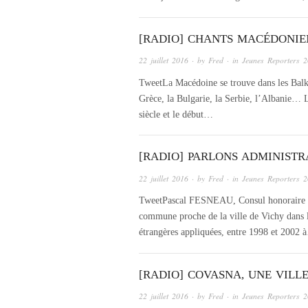
[RADIO] CHANTS MACÉDONIE
22 juillet 2016
· by
Fred
· in
Jeunes Reporters 
TweetLa Macédoine se trouve dans les Balka
Grèce, la Bulgarie, la Serbie, l’Albanie… 
siècle et le début…
[RADIO] PARLONS ADMINISTR
22 juillet 2016
· by
Fred
· in
Jeunes Reporters 
TweetPascal FESNEAU, Consul honoraire de 
commune proche de la ville de Vichy dans 
étrangères appliquées, entre 1998 et 2002
[RADIO] COVASNA, UNE VIL
22 juillet 2016
· by
Fred
· in
Jeunes Reporters 