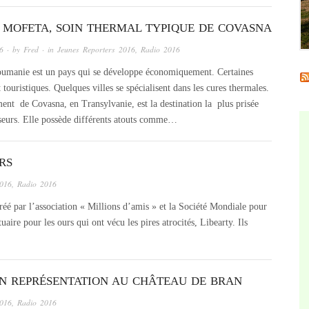
] MOFETA, SOIN THERMAL TYPIQUE DE COVASNA
16
· by
Fred
· in
Jeunes Reporters 2016
,
Radio 2016
umanie est un pays qui se développe économiquement. Certaines
 touristiques. Quelques villes se spécialisent dans les cures thermales.
ent de Covasna, en Transylvanie, est la destination la plus prisée
sseurs. Elle possède différents atouts comme…
RS
2016
,
Radio 2016
réé par l’association « Millions d’amis » et la Société Mondiale pour
ire pour les ours qui ont vécu les pires atrocités, Libearty. Ils
EN REPRÉSENTATION AU CHÂTEAU DE BRAN
2016
,
Radio 2016