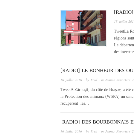
[RADIO
18 juillet 20
TweetLa Ro
régions sont
Le départem
des investi
[RADIO] LE BONHEUR DES OU
16 juillet 2016
· by
Fred
· in
Jeunes Reporters 
TweetA Zărneşti, du côté de Braşov, a été c
la Protection des animaux (WSPA) un sanctua
récupèrent les…
[RADIO] DES BOURBONNAIS 
16 juillet 2016
· by
Fred
· in
Jeunes Reporters 