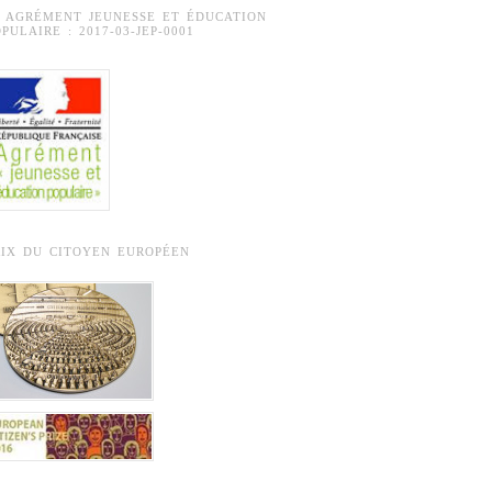
° AGRÉMENT JEUNESSE ET ÉDUCATION
PULAIRE : 2017-03-JEP-0001
RIX DU CITOYEN EUROPÉEN