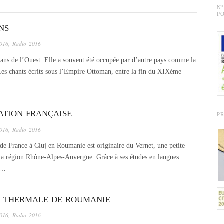
N
PO
NS
2016
,
Radio 2016
ns de l’Ouest. Elle a souvent été occupée par d’autre pays comme la
Les chants écrits sous l’Empire Ottoman, entre la fin du XIXème
ATION FRANÇAISE
P
2016
,
Radio 2016
France à Cluj en Roumanie est originaire du Vernet, une petite
la région Rhône-Alpes-Auvergne. Grâce à ses études en langues
 à…
LE THERMALE DE ROUMANIE
2016
,
Radio 2016