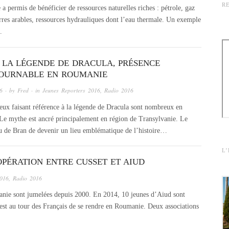
R
 permis de bénéficier de ressources naturelles riches : pétrole, gaz
terres arables, ressources hydrauliques dont l’eau thermale. Un exemple
.
] LA LÉGENDE DE DRACULA, PRÉSENCE
OURNABLE EN ROUMANIE
16
· by
Fred
· in
Jeunes Reporters 2016
,
Radio 2016
eux faisant référence à la légende de Dracula sont nombreux en
e mythe est ancré principalement en région de Transylvanie. Le
 de Bran de devenir un lieu emblématique de l’histoire…
L
PÉRATION ENTRE CUSSET ET AIUD
2016
,
Radio 2016
anie sont jumelées depuis 2000. En 2014, 10 jeunes d’Aiud sont
est au tour des Français de se rendre en Roumanie. Deux associations