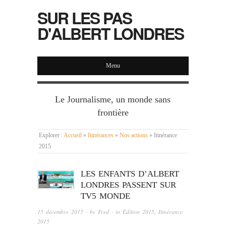
SUR LES PAS
D'ALBERT LONDRES
Menu
Le Journalisme, un monde sans
frontière
Explorer :
Accueil
»
Itinérances
»
Nos actions
»
Itinérance
2015
LES ENFANTS D’ALBERT
LONDRES PASSENT SUR
TV5 MONDE
15 décembre 2015
· by
Fred
· in
Edition 2015
,
Itinérance
2015