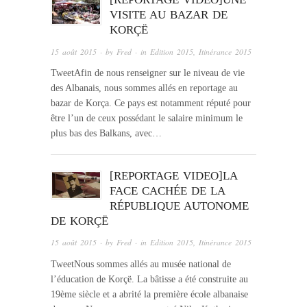
VISITE AU BAZAR DE
KORÇË
15 août 2015
· by
Fred
· in
Edition 2015
,
Itinérance 2015
TweetAfin de nous renseigner sur le niveau de vie
des Albanais, nous sommes allés en reportage au
bazar de Korça. Ce pays est notamment réputé pour
être l’un de ceux possédant le salaire minimum le
plus bas des Balkans, avec…
[REPORTAGE VIDEO]LA
FACE CACHÉE DE LA
RÉPUBLIQUE AUTONOME
DE KORÇË
15 août 2015
· by
Fred
· in
Edition 2015
,
Itinérance 2015
TweetNous sommes allés au musée national de
l’éducation de Korçë. La bâtisse a été construite au
19ème siècle et a abrité la première école albanaise