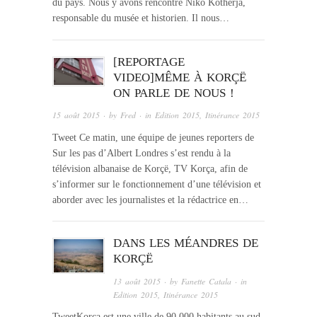
du pays. Nous y avons rencontré Niko Kotherja,
responsable du musée et historien. Il nous…
[REPORTAGE
VIDEO]MÊME À KORÇË
ON PARLE DE NOUS !
15 août 2015
· by
Fred
· in
Edition 2015
,
Itinérance 2015
Tweet Ce matin, une équipe de jeunes reporters de
Sur les pas d’Albert Londres s’est rendu à la
télévision albanaise de Korçë, TV Korça, afin de
s’informer sur le fonctionnement d’une télévision et
aborder avec les journalistes et la rédactrice en…
DANS LES MÉANDRES DE
KORÇË
13 août 2015
· by
Fanette Catala
· in
Edition 2015
,
Itinérance 2015
TweetKorça est une ville de 90.000 habitants au sud