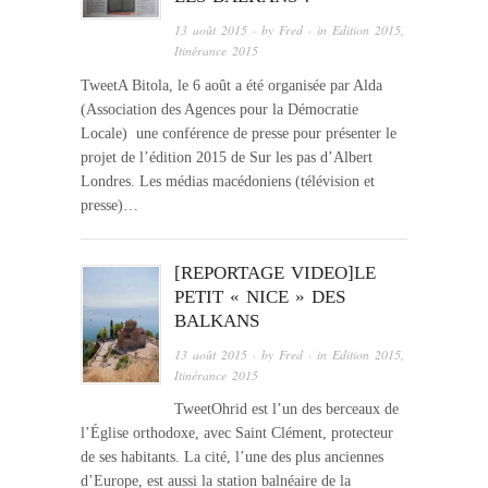
13 août 2015
· by
Fred
· in
Edition 2015
,
Itinérance 2015
TweetA Bitola, le 6 août a été organisée par Alda
(Association des Agences pour la Démocratie
Locale) une conférence de presse pour présenter le
projet de l’édition 2015 de Sur les pas d’Albert
Londres. Les médias macédoniens (télévision et
presse)…
[REPORTAGE VIDEO]LE
PETIT « NICE » DES
BALKANS
13 août 2015
· by
Fred
· in
Edition 2015
,
Itinérance 2015
TweetOhrid est l’un des berceaux de
l’Église orthodoxe, avec Saint Clément, protecteur
de ses habitants. La cité, l’une des plus anciennes
d’Europe, est aussi la station balnéaire de la