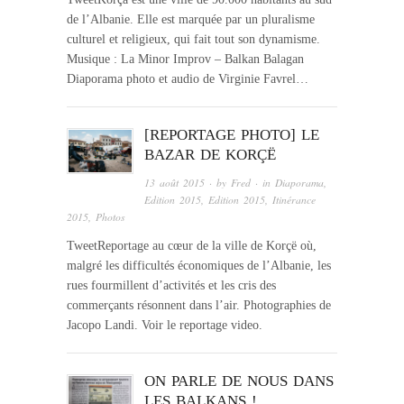
de l’Albanie. Elle est marquée par un pluralisme
culturel et religieux, qui fait tout son dynamisme.
Musique : La Minor Improv – Balkan Balagan
Diaporama photo et audio de Virginie Favrel…
[REPORTAGE PHOTO] LE
BAZAR DE KORÇË
13 août 2015
· by
Fred
· in
Diaporama
,
Edition 2015
,
Edition 2015
,
Itinérance
2015
,
Photos
TweetReportage au cœur de la ville de Korçë où,
malgré les difficultés économiques de l’Albanie, les
rues fourmillent d’activités et les cris des
commerçants résonnent dans l’air. Photographies de
Jacopo Landi. Voir le reportage video.
ON PARLE DE NOUS DANS
LES BALKANS !