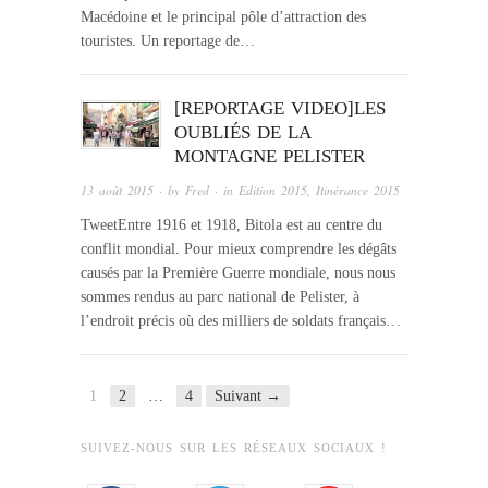
Macédoine et le principal pôle d’attraction des
touristes. Un reportage de…
[REPORTAGE VIDEO]LES
OUBLIÉS DE LA
MONTAGNE PELISTER
13 août 2015
· by
Fred
· in
Edition 2015
,
Itinérance 2015
TweetEntre 1916 et 1918, Bitola est au centre du
conflit mondial. Pour mieux comprendre les dégâts
causés par la Première Guerre mondiale, nous nous
sommes rendus au parc national de Pelister, à
l’endroit précis où des milliers de soldats français…
1
2
…
4
Suivant →
SUIVEZ-NOUS SUR LES RÉSEAUX SOCIAUX !