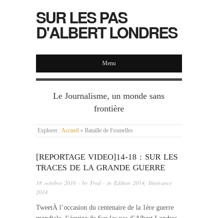
SUR LES PAS
D'ALBERT LONDRES
Menu
Le Journalisme, un monde sans
frontière
Explorer :
Accueil
»
Bataille de Fromelles
[REPORTAGE VIDEO]14-18 : SUR LES
TRACES DE LA GRANDE GUERRE
18 octobre 2016
· by
Fred
· in
Edition 2014
,
Itinérance
2014
TweetÀ l’occasion du centenaire de la 1ère guerre