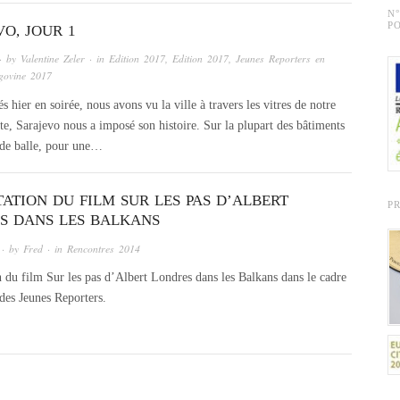
N
PO
O, JOUR 1
· by
Valentine Zeler
· in
Edition 2017
,
Edition 2017
,
Jeunes Reporters en
govine 2017
 hier en soirée, nous avons vu la ville à travers les vitres de notre
ite, Sarajevo nous a imposé son histoire. Sur la plupart des bâtiments
s de balle, pour une…
ATION DU FILM SUR LES PAS D’ALBERT
P
S DANS LES BALKANS
· by
Fred
· in
Rencontres 2014
n du film Sur les pas d’Albert Londres dans les Balkans dans le cadre
 des Jeunes Reporters.