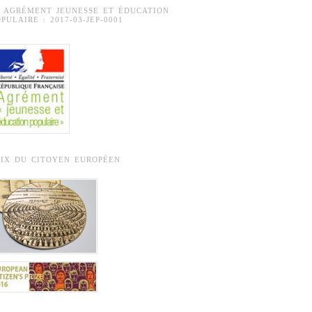
° AGRÉMENT JEUNESSE ET ÉDUCATION
PULAIRE : 2017-03-JEP-0001
RIX DU CITOYEN EUROPÉEN