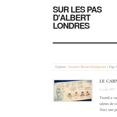
SUR LES PAS
D'ALBERT
LONDRES
Explorer :
Accueil
»
Bosnie Herzégovine
»
Page 
LE CARN
2 août 2017
TweetLe carn
talents de 
Voici une pr