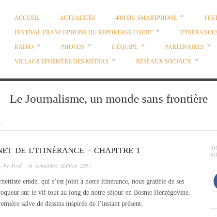
ACCUEIL
ACTUALITÉS
48H DU SMARTPHONE
FES
FESTIVAL FRANCOPHONE DU REPORTAGE COURT
ITINÉRANCE
RADIO
PHOTOS
L’ÉQUIPE
PARTENAIRES
VILLAGE ÉPHÉMÈRE DES MÉDIAS
RÉSEAUX SOCIAUX
Le Journalisme, un monde sans frontière
3
ET DE L’ITINÉRANCE – CHAPITRE 1
S
S
· by
Fred
· in
Actualités
,
Edition 2017
ettiste emdé, qui s’est joint à notre itinérance, nous gratifie de ses
croqueur sur le vif tout au long de notre séjour en Bosnie Herzégovine.
emière salve de dessins inspirée de l’instant présent.