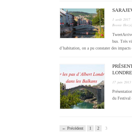
SARAJEV
1 août 2017
Bosnie Herzé
TweetArrivés
bus. Très v
d’habitation, on a pu constater des impact
PRÉSENT
LONDRE
17 juin 2013
Présentatio
du Festival
← Précédent
1
2
3