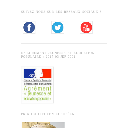
SUIVEZ-NOUS SUR LES RÉSEAUX SOCIAUX !
N° AGRÉMENT JEUNESSE ET ÉDUCATION
POPULAIRE : 2017-03-JEP-0001
PRIX DU CITOYEN EUROPÉEN