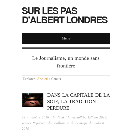
SUR LES PAS
D'ALBERT LONDRES
Menu
Le Journalisme, un monde sans
frontière
Explorer :
Accueil
»
Canuts
DANS LA CAPITALE DE LA
SOIE, LA TRADITION
PERDURE
24 novembre 2018
· by
Fred
· in
Actualités
,
Edition 2018
,
Jeunes Reporters des Balkans et de l'Europe du sud-est
2018