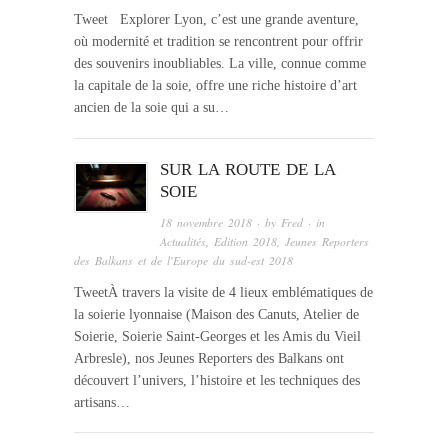
Tweet Explorer Lyon, c’est une grande aventure,
où modernité et tradition se rencontrent pour offrir
des souvenirs inoubliables. La ville, connue comme
la capitale de la soie, offre une riche histoire d’art
ancien de la soie qui a su…
SUR LA ROUTE DE LA
SOIE
18 novembre 2018
· by
Fred
· in
Actualités
,
Edition 2018
,
Jeunes Reporters
des Balkans et de l'Europe du sud-est 2018
TweetÀ travers la visite de 4 lieux emblématiques de
la soierie lyonnaise (Maison des Canuts, Atelier de
Soierie, Soierie Saint-Georges et les Amis du Vieil
Arbresle), nos Jeunes Reporters des Balkans ont
découvert l’univers, l’histoire et les techniques des
artisans…