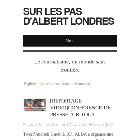
SUR LES PAS
D'ALBERT LONDRES
Menu
Le Journalisme, un monde sans
frontière
Explorer :
Accueil
»
coopération décentralisée
[REPORTAGE
VIDEO]CONFÉRENCE DE
PRESSE À BITOLA
9 août 2015
· by
Fred
· in
Edition 2015
,
Itinérance 2015
TweetVendredi 6 août à 10h, ALDA a organisé une