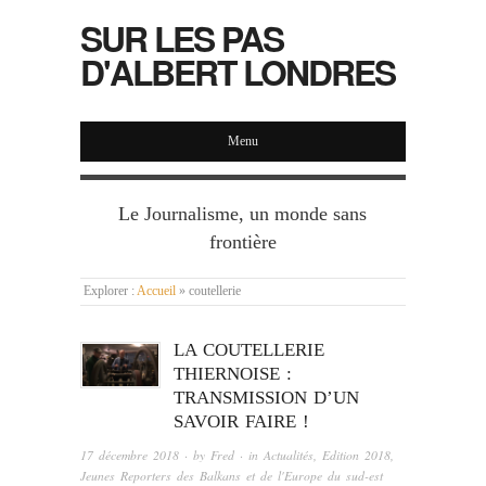
SUR LES PAS
D'ALBERT LONDRES
Menu
Le Journalisme, un monde sans
frontière
Explorer :
Accueil
»
coutellerie
LA COUTELLERIE
THIERNOISE :
TRANSMISSION D’UN
SAVOIR FAIRE !
17 décembre 2018
· by
Fred
· in
Actualités
,
Edition 2018
,
Jeunes Reporters des Balkans et de l'Europe du sud-est