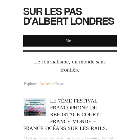
SUR LES PAS
D'ALBERT LONDRES
Menu
Le Journalisme, un monde sans
frontière
Explorer :
Accueil
»
Cusset
LE 7ÈME FESTIVAL
FRANCOPHONE DU
REPORTAGE COURT
FRANCE MONDE –
FRANCE OCÉANS SUR LES RAILS.
13 février 2023
· by
Fred
· in
Accueil
,
Actualités
,
Festival