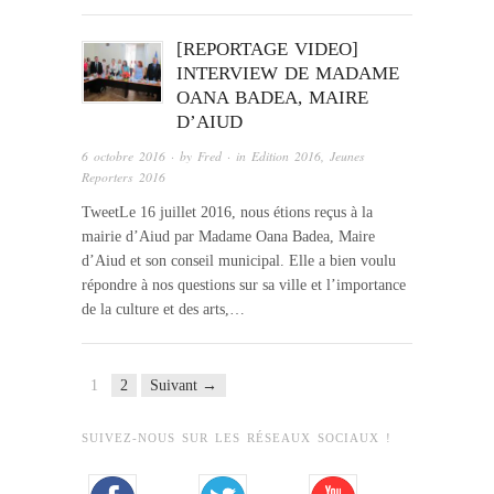
[REPORTAGE VIDEO]
INTERVIEW DE MADAME
OANA BADEA, MAIRE
D’AIUD
6 octobre 2016
· by
Fred
· in
Edition 2016
,
Jeunes
Reporters 2016
TweetLe 16 juillet 2016, nous étions reçus à la
mairie d’Aiud par Madame Oana Badea, Maire
d’Aiud et son conseil municipal. Elle a bien voulu
répondre à nos questions sur sa ville et l’importance
de la culture et des arts,…
1
2
Suivant →
SUIVEZ-NOUS SUR LES RÉSEAUX SOCIAUX !