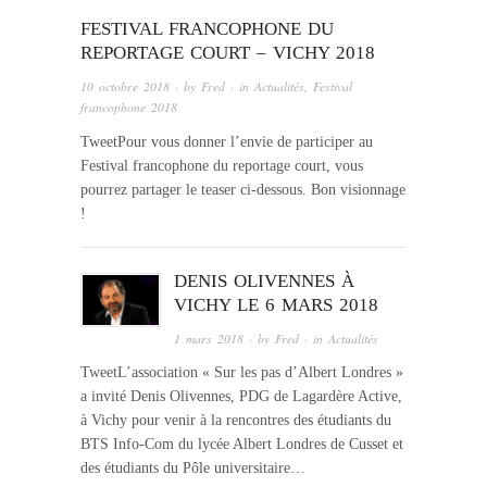
FESTIVAL FRANCOPHONE DU
REPORTAGE COURT – VICHY 2018
10 octobre 2018
· by
Fred
· in
Actualités
,
Festival
francophone 2018
TweetPour vous donner l’envie de participer au
Festival francophone du reportage court, vous
pourrez partager le teaser ci-dessous. Bon visionnage
!
DENIS OLIVENNES À
VICHY LE 6 MARS 2018
1 mars 2018
· by
Fred
· in
Actualités
TweetL’association « Sur les pas d’Albert Londres »
a invité Denis Olivennes, PDG de Lagardère Active,
à Vichy pour venir à la rencontres des étudiants du
BTS Info-Com du lycée Albert Londres de Cusset et
des étudiants du Pôle universitaire…