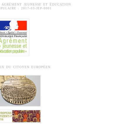
° AGRÉMENT JEUNESSE ET ÉDUCATION
PULAIRE : 2017-03-JEP-0001
RIX DU CITOYEN EUROPÉEN