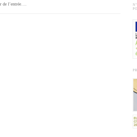
r de l’entrée….
N
PO
P