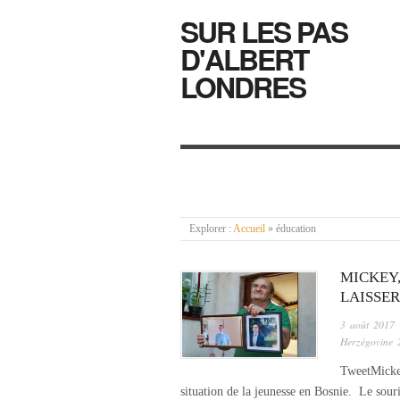
SUR LES PAS
D'ALBERT
LONDRES
Explorer :
Accueil
»
éducation
MICKEY,
LAISSER
3 août 2017
Herzégovine 
TweetMickey 
situation de la jeunesse en Bosnie. Le souri