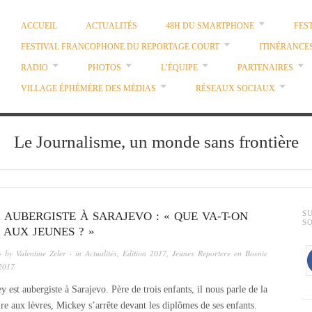
ACCUEIL
ACTUALITÉS
48H DU SMARTPHONE
FES
FESTIVAL FRANCOPHONE DU REPORTAGE COURT
ITINÉRANCE
RADIO
PHOTOS
L’ÉQUIPE
PARTENAIRES
VILLAGE ÉPHÉMÈRE DES MÉDIAS
RÉSEAUX SOCIAUX
Le Journalisme, un monde sans frontière
 AUBERGISTE À SARAJEVO : « QUE VA-T-ON
S
S
 AUX JEUNES ? »
· by
Valentine Zeler
· in
Actualités
,
Edition 2017
,
Jeunes Reporters en Bosnie
2017
est aubergiste à Sarajevo. Père de trois enfants, il nous parle de la
re aux lèvres, Mickey s’arrête devant les diplômes de ses enfants.