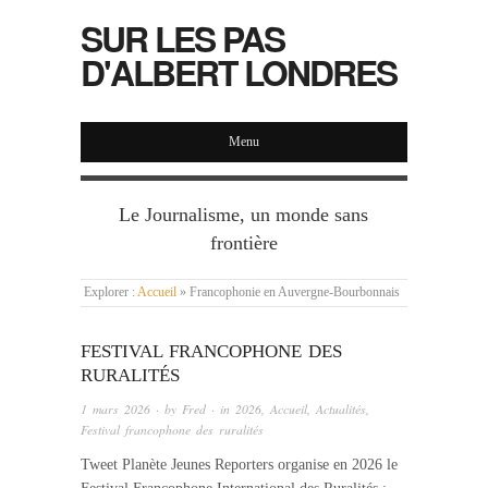
SUR LES PAS
D'ALBERT LONDRES
Menu
Le Journalisme, un monde sans
frontière
Explorer :
Accueil
»
Francophonie en Auvergne-Bourbonnais
FESTIVAL FRANCOPHONE DES
RURALITÉS
1 mars 2026
· by
Fred
· in
2026
,
Accueil
,
Actualités
,
Festival francophone des ruralités
Tweet Planète Jeunes Reporters organise en 2026 le