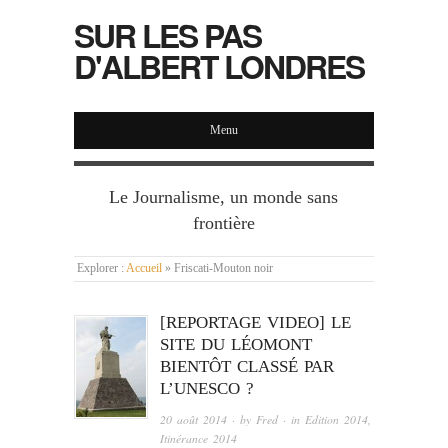
SUR LES PAS
D'ALBERT LONDRES
Menu
Le Journalisme, un monde sans
frontière
Explorer :
Accueil
»
Friscati-Mouton noir
[REPORTAGE VIDEO] LE
SITE DU LÉOMONT
BIENTÔT CLASSÉ PAR
L’UNESCO ?
20 août 2014
· by
Fred
· in
Edition 2014
,
Itinérance 2014