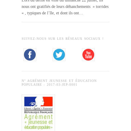
Lors du défilé en ville du dimanche 22 juillet, ils
nous ont gratifiés de leurs déhanchements » torrides
« , typiques de l’île, et dont ils ont…
SUIVEZ-NOUS SUR LES RÉSEAUX SOCIAUX !
N° AGRÉMENT JEUNESSE ET ÉDUCATION
POPULAIRE : 2017-03-JEP-0001