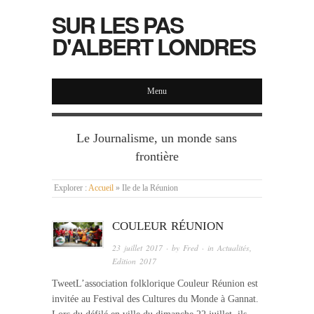
SUR LES PAS
D'ALBERT LONDRES
Menu
Le Journalisme, un monde sans
frontière
Explorer :
Accueil
»
Ile de la Réunion
COULEUR RÉUNION
23 juillet 2017
· by
Fred
· in
Actualités
,
Edition 2017
TweetL’association folklorique Couleur Réunion est
invitée au Festival des Cultures du Monde à Gannat.