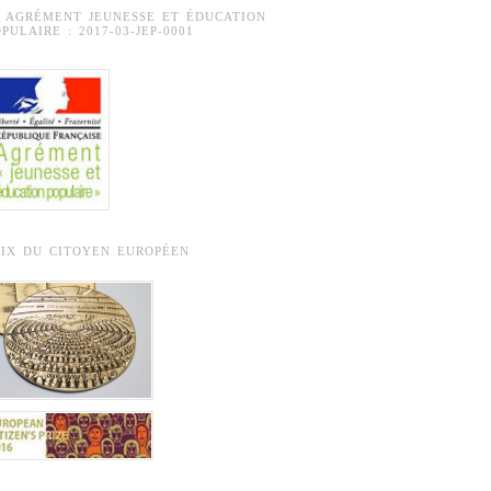
° AGRÉMENT JEUNESSE ET ÉDUCATION
PULAIRE : 2017-03-JEP-0001
RIX DU CITOYEN EUROPÉEN