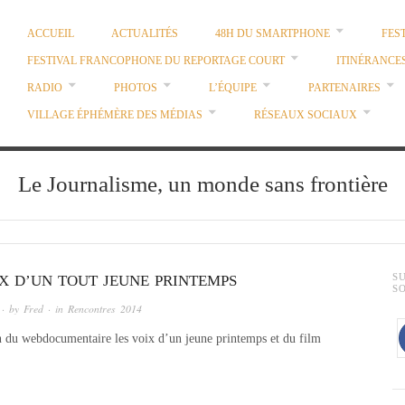
ACCUEIL
ACTUALITÉS
48H DU SMARTPHONE
FES
FESTIVAL FRANCOPHONE DU REPORTAGE COURT
ITINÉRANCE
RADIO
PHOTOS
L’ÉQUIPE
PARTENAIRES
VILLAGE ÉPHÉMÈRE DES MÉDIAS
RÉSEAUX SOCIAUX
Le Journalisme, un monde sans frontière
IX D’UN TOUT JEUNE PRINTEMPS
S
S
· by
Fred
· in
Rencontres 2014
n du webdocumentaire les voix d’un jeune printemps et du film