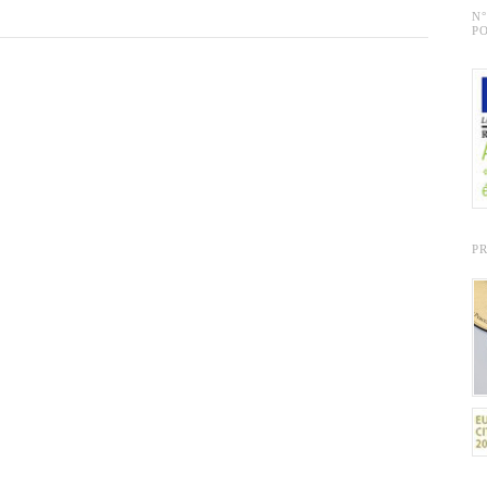
N
PO
P