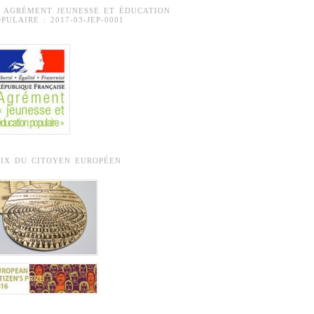
° AGRÉMENT JEUNESSE ET ÉDUCATION
PULAIRE : 2017-03-JEP-0001
RIX DU CITOYEN EUROPÉEN