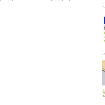
N
PO
P