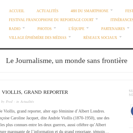
ACCUEIL
ACTUALITÉS
48H DU SMARTPHONE
FES
FESTIVAL FRANCOPHONE DU REPORTAGE COURT
ITINÉRANCE
RADIO
PHOTOS
L’ÉQUIPE
PARTENAIRES
VILLAGE ÉPHÉMÈRE DES MÉDIAS
RÉSEAUX SOCIAUX
Le Journalisme, un monde sans frontière
 VIOLLIS, GRAND REPORTER
S
S
 by
Fred
· in
Actualités
 Viollis, grand reporter, alter ego féminine d’Albert Londres.
çoise Caroline Jacquet, dite Andrée Viollis (1870-1950), une des
 les plus connues entre les deux guerres, aussi célèbre qu’Albert
gure marquante de l’information et du grand reportage, témoin…