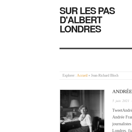
SUR LES PAS
D'ALBERT
LONDRES
Explorer :
Accueil
»
Jean-Richard Bloch
ANDRÉE
5 juin 2021
·
TweetAndrée
Andrée Fran
journalistes
Londres, fi