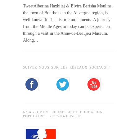
TweetAlberina Haxhijaj & Elvira Berisha Moulins,
the town of Bourbons in the Auvergne region, is
well known for its historic monuments. A journey
from the Middle Ages to today can be experienced
through a visit in the Anne-de-Beaujeu Museum.
Along…
SUIVEZ-NOUS SUR LES RÉSEAUX SOCIAUX !
N° AGRÉMENT JEUNESSE ET ÉDUCATION
POPULAIRE : 2017-03-JEP-0001