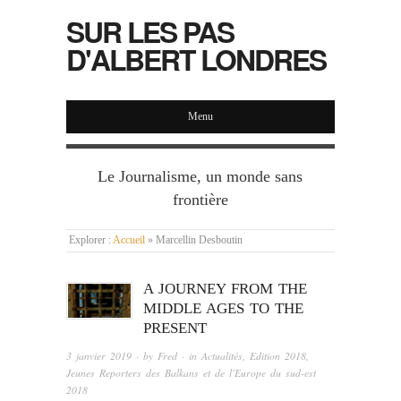
SUR LES PAS
D'ALBERT LONDRES
Menu
Le Journalisme, un monde sans
frontière
Explorer :
Accueil
»
Marcellin Desboutin
A JOURNEY FROM THE
MIDDLE AGES TO THE
PRESENT
3 janvier 2019
· by
Fred
· in
Actualités
,
Edition 2018
,
Jeunes Reporters des Balkans et de l'Europe du sud-est
2018