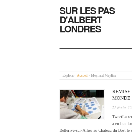
SUR LES PAS
D'ALBERT
LONDRES
Explorer :
Accueil
»
Meynard Mayline
REMISE
MONDE 
23 février 20
TweetLa rem
a eu lieu l
Bellerive-sur-Allier au Château du Bost le