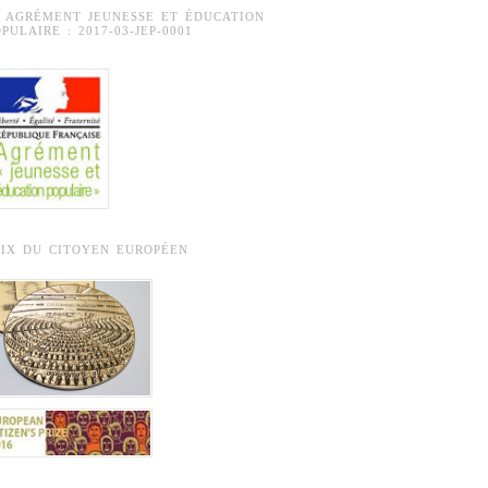
° AGRÉMENT JEUNESSE ET ÉDUCATION
PULAIRE : 2017-03-JEP-0001
RIX DU CITOYEN EUROPÉEN