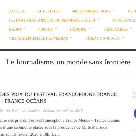
ACCUEIL
ACTUALITÉS
48H DU SMARTPHONE
FES
FESTIVAL FRANCOPHONE DU REPORTAGE COURT
ITINÉRANCE
RADIO
PHOTOS
L’ÉQUIPE
PARTENAIRES
VILLAGE ÉPHÉMÈRE DES MÉDIAS
RÉSEAUX SOCIAUX
Le Journalisme, un monde sans frontière
 DES PRIX DU FESTIVAL FRANCOPHONE FRANCE
S
S
– FRANCE OCÉANS
20
· by
Fred
· in
Actualités
,
Festival francophone 2019
ise des prix du Festival francophone France Monde – France Océans
ors d’une cérémonie placée sous la présidence de M. le Maire de
 samedi 15 février 2020 à 18h. La…