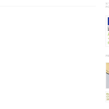
N
PO
P