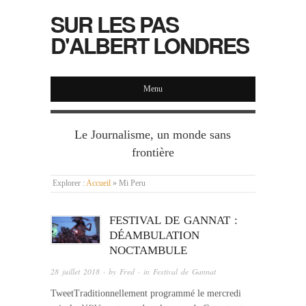
SUR LES PAS
D'ALBERT LONDRES
Menu
Le Journalisme, un monde sans
frontière
Explorer :
Accueil
»
Mi Peru
FESTIVAL DE GANNAT :
DÉAMBULATION
NOCTAMBULE
28 juillet 2018
· by
Fred
· in
Festival de Gannat
TweetTraditionnellement programmé le mercredi