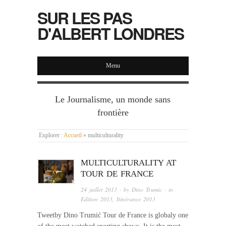
SUR LES PAS
D'ALBERT LONDRES
Menu
Le Journalisme, un monde sans
frontière
Explorer :
Accueil
»
multiculturality
MULTICULTURALITY AT
TOUR DE FRANCE
24 juillet 2013
· by
Dino Trumic
· in
Edition 2013
,
Itinérance 2013
Tweetby Dino Trumić Tour de France is globaly one