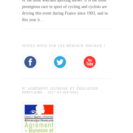
of the most watched sporting shows. It is the most
prestigious race in sport of cycling and cyclists are
driving this event during France since 1903, and in
this year it…
SUIVEZ-NOUS SUR LES RÉSEAUX SOCIAUX !
N° AGRÉMENT JEUNESSE ET ÉDUCATION
POPULAIRE : 2017-03-JEP-0001