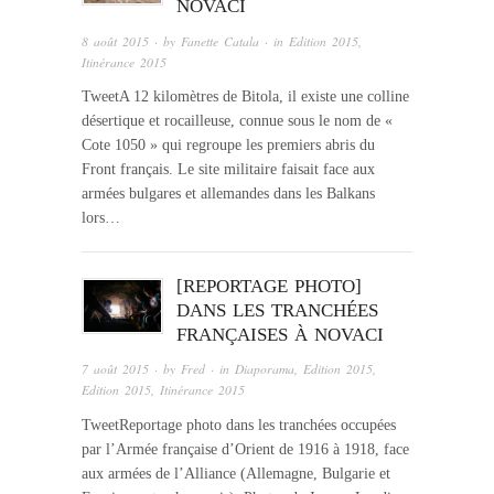
NOVACI
8 août 2015
· by
Fanette Catala
· in
Edition 2015
,
Itinérance 2015
TweetA 12 kilomètres de Bitola, il existe une colline
désertique et rocailleuse, connue sous le nom de «
Cote 1050 » qui regroupe les premiers abris du
Front français. Le site militaire faisait face aux
armées bulgares et allemandes dans les Balkans
lors…
[REPORTAGE PHOTO]
DANS LES TRANCHÉES
FRANÇAISES À NOVACI
7 août 2015
· by
Fred
· in
Diaporama
,
Edition 2015
,
Edition 2015
,
Itinérance 2015
TweetReportage photo dans les tranchées occupées
par l’Armée française d’Orient de 1916 à 1918, face
aux armées de l’Alliance (Allemagne, Bulgarie et