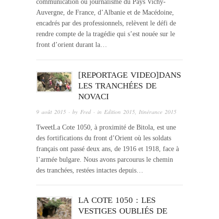
communication ou journalisme du Pays Vichy-
Auvergne, de France, d’Albanie et de Macédoine,
encadrés par des professionnels, relèvent le défi de
rendre compte de la tragédie qui s’est nouée sur le
front d’orient durant la…
[REPORTAGE VIDEO]DANS
LES TRANCHÉES DE
NOVACI
9 août 2015
· by
Fred
· in
Edition 2015
,
Itinérance 2015
TweetLa Cote 1050, à proximité de Bitola, est une
des fortifications du front d’Orient où les soldats
français ont passé deux ans, de 1916 et 1918, face à
l’armée bulgare. Nous avons parcourus le chemin
des tranchées, restées intactes depuis…
LA COTE 1050 : LES
VESTIGES OUBLIÉS DE