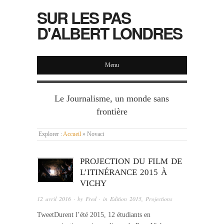
SUR LES PAS
D'ALBERT LONDRES
Menu
Le Journalisme, un monde sans
frontière
Explorer :
Accueil
»
Novaci
PROJECTION DU FILM DE
L’ITINÉRANCE 2015 À
VICHY
12 avril 2016
· by
Fred
· in
Edition 2015
,
Projections
TweetDurent l’été 2015, 12 étudiants en