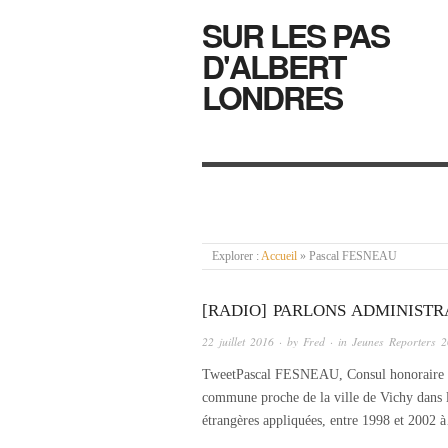
SUR LES PAS
D'ALBERT
LONDRES
Explorer :
Accueil
»
Pascal FESNEAU
[RADIO] PARLONS ADMINISTR
22 juillet 2016
· by
Fred
· in
Jeunes Reporters 
TweetPascal FESNEAU, Consul honoraire de 
commune proche de la ville de Vichy dans 
étrangères appliquées, entre 1998 et 2002