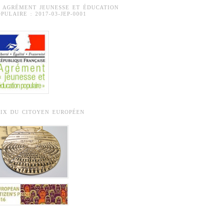
° AGRÉMENT JEUNESSE ET ÉDUCATION
PULAIRE : 2017-03-JEP-0001
RIX DU CITOYEN EUROPÉEN