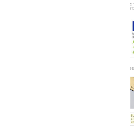
N
PO
P