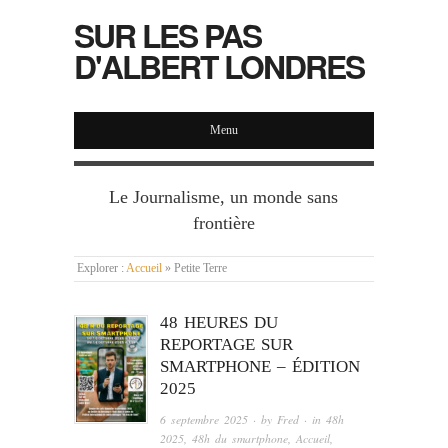
SUR LES PAS
D'ALBERT LONDRES
Menu
Le Journalisme, un monde sans
frontière
Explorer :
Accueil
»
Petite Terre
48 HEURES DU
REPORTAGE SUR
SMARTPHONE – ÉDITION
2025
6 septembre 2025
· by
Fred
· in
48h
2025
,
48h du smartphone
,
Accueil
,