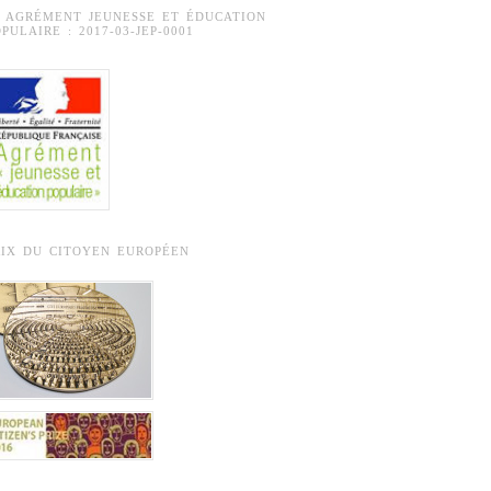
° AGRÉMENT JEUNESSE ET ÉDUCATION
PULAIRE : 2017-03-JEP-0001
RIX DU CITOYEN EUROPÉEN