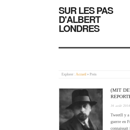
SUR LES PAS
D'ALBERT
LONDRES
Explorer :
Accueil
»
Preis
(MIT D
REPORT
16 août 2014
TweetIl y a 
guerre en F
connaissait