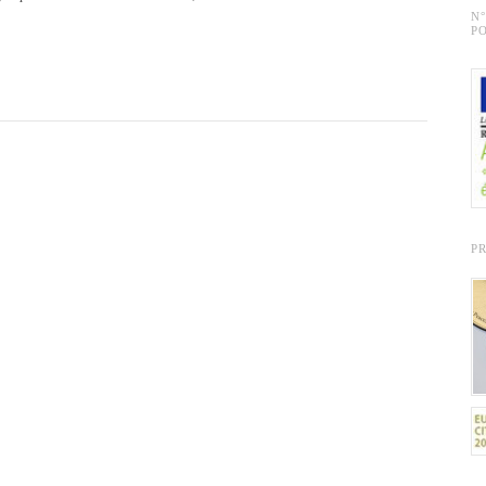
N
PO
P