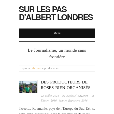
SUR LES PAS
D'ALBERT LONDRES
Menu
Le Journalisme, un monde sans
frontière
Explorer :
Accueil
»
producteurs
DES PRODUCTEURS DE
ROSES BIEN ORGANISÉS
22 juillet 2016
· by
Raphael BALDOS
· in
Edition 2016
,
Jeunes Reporters 2016
TweetLa Roumanie, pays de l’Europe du Sud-Est, se