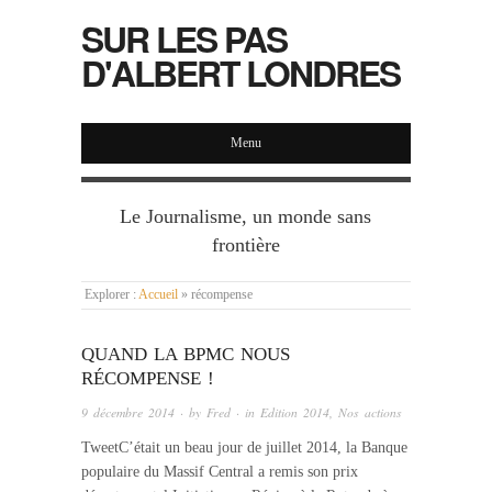
SUR LES PAS
D'ALBERT LONDRES
Menu
Le Journalisme, un monde sans
frontière
Explorer :
Accueil
»
récompense
QUAND LA BPMC NOUS
RÉCOMPENSE !
9 décembre 2014
· by
Fred
· in
Edition 2014
,
Nos actions
TweetC’était un beau jour de juillet 2014, la Banque
populaire du Massif Central a remis son prix