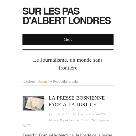
SUR LES PAS
D'ALBERT LONDRES
Menu
Le Journalisme, un monde sans
frontière
Explorer :
Accueil
»
Republika Srpska
LA PRESSE BOSNIENNE
FACE À LA JUSTICE
19 août 2017
· by
Fred
· in
Actualités
,
Jeunes Reporters en Bosnie Herzégovine
2017
TweetEn Bosnie-Herzégovine, la liberté de la presse