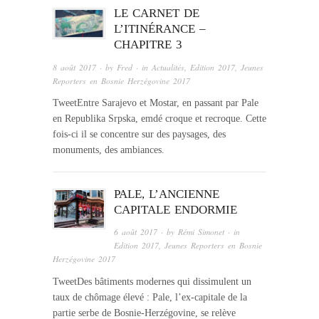
LE CARNET DE
L’ITINÉRANCE –
CHAPITRE 3
8 août 2017
· by
Fred
· in
Actualités
,
Edition 2017
,
Jeunes
Reporters en Bosnie Herzégovine 2017
TweetEntre Sarajevo et Mostar, en passant par Pale
en Republika Srpska, emdé croque et recroque. Cette
fois-ci il se concentre sur des paysages, des
monuments, des ambiances.
PALE, L’ANCIENNE
CAPITALE ENDORMIE
6 août 2017
· by
Rémi Simonet
· in
Edition 2017
,
Jeunes Reporters en Bosnie
Herzégovine 2017
TweetDes bâtiments modernes qui dissimulent un
taux de chômage élevé : Pale, l’ex-capitale de la
partie serbe de Bosnie-Herzégovine, se relève