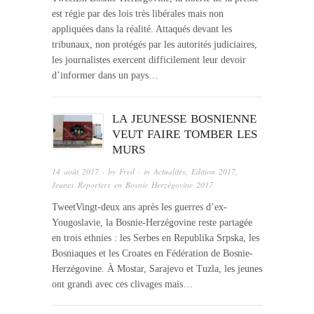
est régie par des lois très libérales mais non
appliquées dans la réalité. Attaqués devant les
tribunaux, non protégés par les autorités judiciaires,
les journalistes exercent difficilement leur devoir
d’informer dans un pays…
LA JEUNESSE BOSNIENNE
VEUT FAIRE TOMBER LES
MURS
14 août 2017
· by
Fred
· in
Actualités
,
Edition 2017
,
Jeunes Reporters en Bosnie Herzégovine 2017
TweetVingt-deux ans après les guerres d’ex-
Yougoslavie, la Bosnie-Herzégovine reste partagée
en trois ethnies : les Serbes en Republika Srpska, les
Bosniaques et les Croates en Fédération de Bosnie-
Herzégovine. À Mostar, Sarajevo et Tuzla, les jeunes
ont grandi avec ces clivages mais…