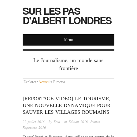
SUR LES PAS
D'ALBERT LONDRES
Menu
Le Journalisme, un monde sans
frontière
Explorer :
Accueil
»
Rimetea
[REPORTAGE VIDEO] LE TOURISME,
UNE NOUVELLE DYNAMIQUE POUR
SAUVER LES VILLAGES ROUMAINS
22 juillet 2016
· by
Fred
· in
Edition 2016
,
Jeunes
Reporters 2016