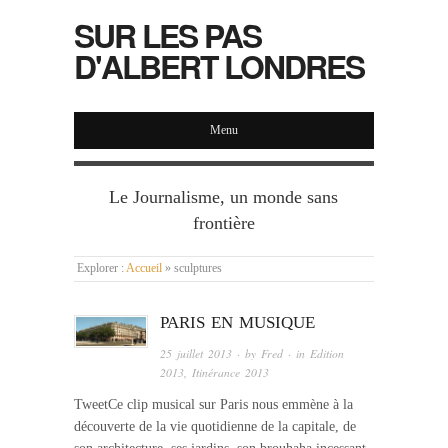
SUR LES PAS
D'ALBERT LONDRES
Menu
Le Journalisme, un monde sans
frontière
Explorer :
Accueil
»
sculptures
PARIS EN MUSIQUE
25 juillet 2013
· by
Fred
· in
Edition
2013
,
Itinérance 2013
TweetCe clip musical sur Paris nous emmène à la
découverte de la vie quotidienne de la capitale, de