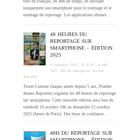
titré en français, en 48h de temps, en utilisant
uniquement son smartphone pour le tournage et le
montage du reportage. Les applications idoines…
48 HEURES DU
REPORTAGE SUR
SMARTPHONE – ÉDITION
2025
6 septembre 2025
· by
Fred
· in
48h
2025
,
48h du smartphone
,
Accueil
,
Actualités
Tweet Comme chaque année depuis 5 ans, Planète
Jeunes Reporters organise les 48 heures du reportage
sur smartphone. Cette nouvelle édition aura lieu du
vendredi 10 octobre 18h au dimanche 12 octobre
2025 (heure de Paris). Des lieux de confiance…
48H DU REPORTAGE SUR
SMARTPHONE – ÉDITION