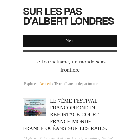
SUR LES PAS
D'ALBERT LONDRES
Menu
Le Journalisme, un monde sans
frontière
Explorer :
Accueil
»
Terres d'eaux et de patrimoine
LE 7ÈME FESTIVAL
FRANCOPHONE DU
REPORTAGE COURT
FRANCE MONDE –
FRANCE OCÉANS SUR LES RAILS.
13 février 2023
· by
Fred
· in
Accueil
,
Actualités
,
Festival