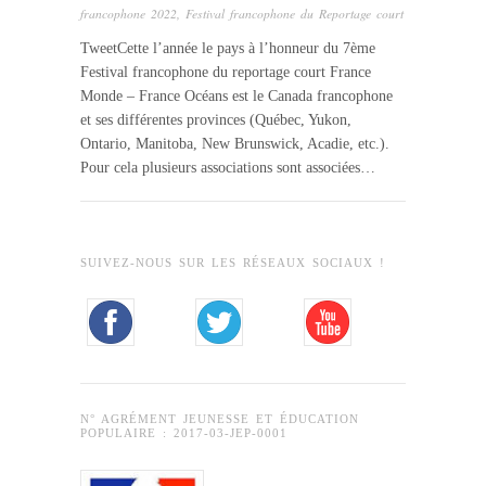
francophone 2022
,
Festival francophone du Reportage court
TweetCette l’année le pays à l’honneur du 7ème
Festival francophone du reportage court France
Monde – France Océans est le Canada francophone
et ses différentes provinces (Québec, Yukon,
Ontario, Manitoba, New Brunswick, Acadie, etc.).
Pour cela plusieurs associations sont associées…
SUIVEZ-NOUS SUR LES RÉSEAUX SOCIAUX !
N° AGRÉMENT JEUNESSE ET ÉDUCATION
POPULAIRE : 2017-03-JEP-0001