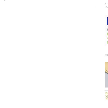
N
PO
P