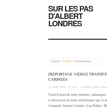
SUR LES PAS
D'ALBERT
LONDRES
Explorer :
Accueil
»
Transfagarasan
[REPORTAGE VIDEO] TRANSF
CARPATES
20 juillet 2016
· by
Fred
· in
Edition 2016
,
Jeun
TweetÀ bord de notre minibus, embarquez p
et découvrez les lieux symboliques qui la 
Coignard, Antoine Gaunin, Ivan Robert. M