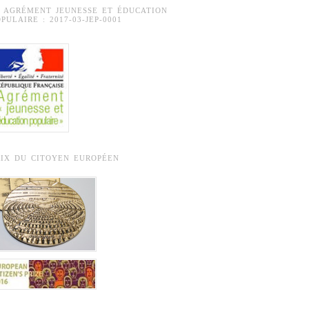
° AGRÉMENT JEUNESSE ET ÉDUCATION
PULAIRE : 2017-03-JEP-0001
RIX DU CITOYEN EUROPÉEN