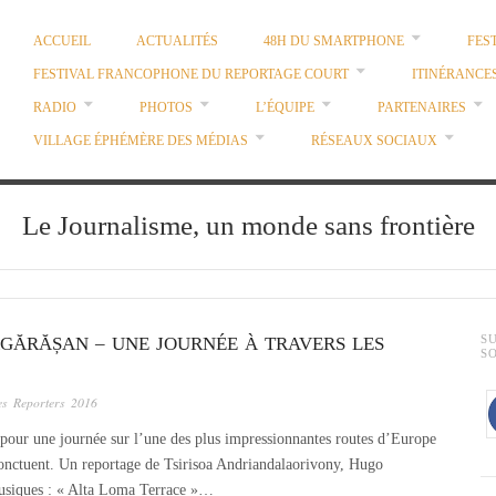
ACCUEIL
ACTUALITÉS
48H DU SMARTPHONE
FES
FESTIVAL FRANCOPHONE DU REPORTAGE COURT
ITINÉRANCE
RADIO
PHOTOS
L’ÉQUIPE
PARTENAIRES
VILLAGE ÉPHÉMÈRE DES MÉDIAS
RÉSEAUX SOCIAUX
Le Journalisme, un monde sans frontière
ĂGĂRĂȘAN – UNE JOURNÉE À TRAVERS LES
S
S
es Reporters 2016
our une journée sur l’une des plus impressionnantes routes d’Europe
ponctuent. Un reportage de Tsirisoa Andriandalaorivony, Hugo
usiques : « Alta Loma Terrace »…