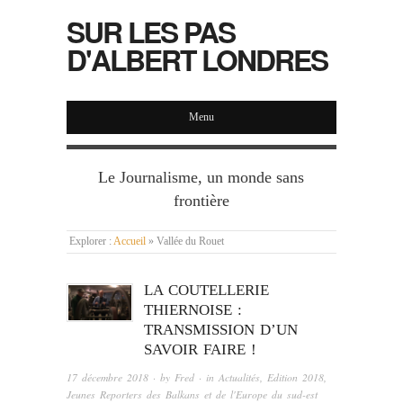
SUR LES PAS
D'ALBERT LONDRES
Menu
Le Journalisme, un monde sans
frontière
Explorer :
Accueil
»
Vallée du Rouet
LA COUTELLERIE
THIERNOISE :
TRANSMISSION D’UN
SAVOIR FAIRE !
17 décembre 2018
· by
Fred
· in
Actualités
,
Edition 2018
,
Jeunes Reporters des Balkans et de l'Europe du sud-est