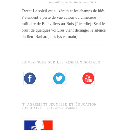
· in
Edition 2014
,
Itinérance 2014
Tweet Le soleil est au zénith et les champs de blés
s’étendent à perte de vue autour du cimetière
militaire de Bienvillers-au-Bois (Picardie). Seul le
bruit de quelques voitures vient déranger le silence
du lieu. Barbara, des lys en main,…
SUIVEZ-NOUS SUR LES RÉSEAUX SOCIAUX !
N° AGRÉMENT JEUNESSE ET ÉDUCATION
POPULAIRE : 2017-03-JEP-0001