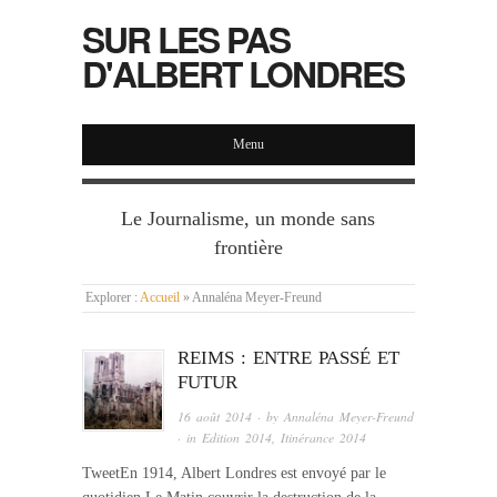
SUR LES PAS
D'ALBERT LONDRES
Menu
Le Journalisme, un monde sans
frontière
Explorer :
Accueil
»
Annaléna Meyer-Freund
REIMS : ENTRE PASSÉ ET
FUTUR
16 août 2014
· by
Annaléna Meyer-Freund
· in
Edition 2014
,
Itinérance 2014
TweetEn 1914, Albert Londres est envoyé par le