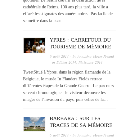
quotidien Le Matin couvrir la destruction de la
cathédrale de Reims. 100 ans plus tard, la ville a
effacé les stigmates des années noires. Pas facile de
se mettre dans la peau…
YPRES : CARREFOUR DU
TOURISME DE MÉMOIRE
9 août 2014
· by
Annaléna Meyer-Freund
· in
Edition 2014
,
Itinérance 2014
TweetSitué à Ypres, dans la région flamande de la
Belgique, le musée In Flanders Fields retrace
différentes étapes de la Grande Guerre. Le parcours
se veut chronologique : le visiteur découvre les
images de l’invasion du pays, puis celles de la…
BARBARA : SUR LES
TRACES DE SA MÉMOIRE
6 août 2014
· by
Annaléna Meyer-Freund