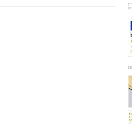
N
PO
P