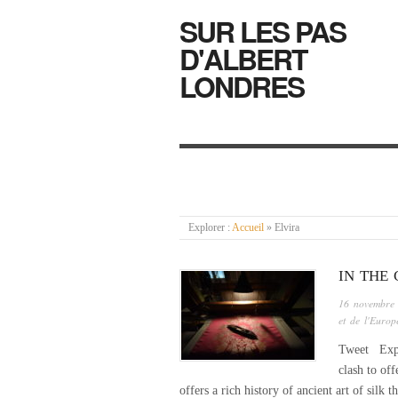
SUR LES PAS
D'ALBERT
LONDRES
Explorer :
Accueil
»
Elvira
IN THE 
16 novembre
et de l'Euro
Tweet Explo
clash to of
offers a rich history of ancient art of silk 