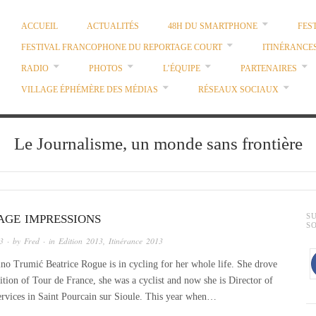
ACCUEIL
ACTUALITÉS
48H DU SMARTPHONE
FES
FESTIVAL FRANCOPHONE DU REPORTAGE COURT
ITINÉRANCE
RADIO
PHOTOS
L’ÉQUIPE
PARTENAIRES
VILLAGE ÉPHÉMÈRE DES MÉDIAS
RÉSEAUX SOCIAUX
Le Journalisme, un monde sans frontière
AGE IMPRESSIONS
S
S
13
· by
Fred
· in
Edition 2013
,
Itinérance 2013
o Trumić Beatrice Rogue is in cycling for her whole life. She drove
tion of Tour de France, she was a cyclist and now she is Director of
ervices in Saint Pourcain sur Sioule. This year when…