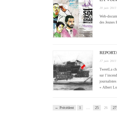
18 juin 2013
Web-documen
des Jeunes 
REPORT
17 juin 2013
TweetLa cha
sur l’incen
journalistes
« Albert L
← Précédent
1
…
25
26
27