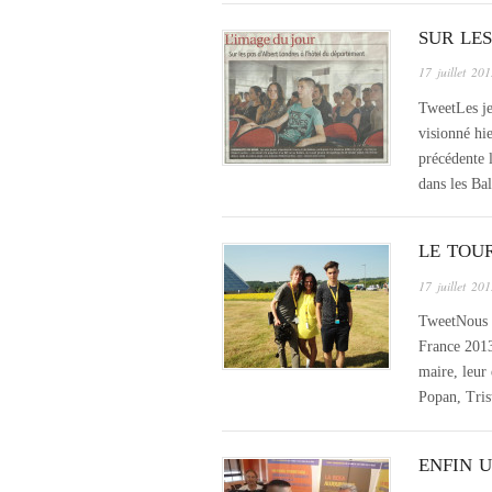
SUR LES
17 juillet 20
TweetLes je
visionné hie
précédente 
dans les Ba
LE TOU
17 juillet 20
TweetNous 
France 2013
maire, leur
Popan, Tri
ENFIN 