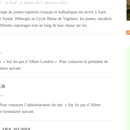
13
· by
Fred
· in
Edition 2013
,
Itinérance 2013
upe de jeunes reporters français et balkaniques est arrivé à Saint
r Sioule. Hébergés au Lycée Blaise de Vigenère, les jeunes, encadrés
fférents reportages tout au long de leur séjour sur les…
on
n » Sur les pas d’Albert Londres « Pour contacter le président de
ulaire suivant :
UR
ter
ur contacter l’administrateur du site » Sur les pas d’Albert
le formulaire suivant.
 DES JEUNES