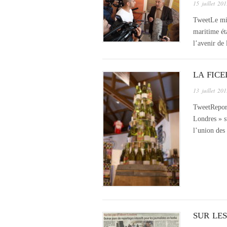
15 juillet 20
TweetLe min
maritime ét
l’avenir de
LA FICE
13 juillet 20
TweetReport
Londres » s
l’union des
SUR LE