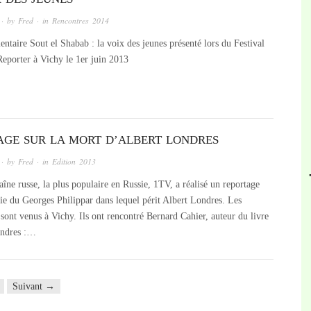
· by
Fred
· in
Rencontres 2014
taire Sout el Shabab : la voix des jeunes présenté lors du Festival
Reporter à Vichy le 1er juin 2013
AGE SUR LA MORT D’ALBERT LONDRES
· by
Fred
· in
Edition 2013
îne russe, la plus populaire en Russie, 1TV, a réalisé un reportage
die du Georges Philippar dans lequel périt Albert Londres. Les
 sont venus à Vichy. Ils ont rencontré Bernard Cahier, auteur du livre
ondres :…
Suivant →