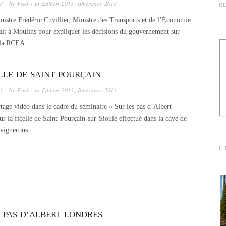
13
· by
Fred
· in
Edition 2013
,
Itinérance 2013
R
istre Frédéric Cuvillier, Ministre des Transports et de l’Économie
ait à Moulins pour expliquer les décisions du gouvernement sur
 la RCEA.
LLE DE SAINT POURÇAIN
13
· by
Fred
· in
Edition 2013
,
Itinérance 2013
age vidéo dans le cadre du séminaire « Sur les pas d’Albert-
ur la ficelle de Saint-Pourçain-sur-Sioule effectué dans la cave de
 vignerons.
L
S PAS D’ALBERT LONDRES