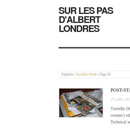
SUR LES PAS
D'ALBERT
LONDRES
Explorer :
Accueil
»
Fred
»
Page 26
POST-ST
17 juillet 20
TweetBy Din
women’s edi
Technical s