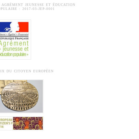
° AGRÉMENT JEUNESSE ET ÉDUCATION
PULAIRE : 2017-03-JEP-0001
RIX DU CITOYEN EUROPÉEN