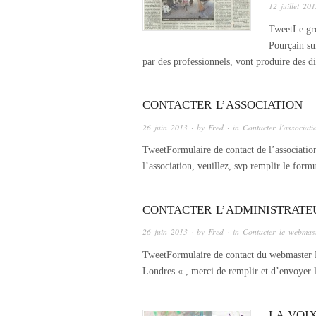
12 juillet 20
TweetLe gro
Pourçain su
par des professionnels, vont produire des di
CONTACTER L’ASSOCIATION
26 juin 2013
· by
Fred
· in
Contacter l'associati
TweetFormulaire de contact de l’associatio
l’association, veuillez, svp remplir le form
CONTACTER L’ADMINISTRATE
26 juin 2013
· by
Fred
· in
Contacter le webmas
TweetFormulaire de contact du webmaster Po
Londres « , merci de remplir et d’envoyer 
LA VOIX