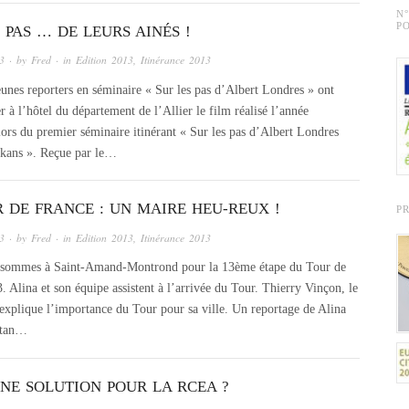
N
PO
 PAS … DE LEURS AINÉS !
13
· by
Fred
· in
Edition 2013
,
Itinérance 2013
unes reporters en séminaire « Sur les pas d’Albert Londres » ont
r à l’hôtel du département de l’Allier le film réalisé l’année
lors du premier séminaire itinérant « Sur les pas d’Albert Londres
lkans ». Reçue par le…
R DE FRANCE : UN MAIRE HEU-REUX !
P
13
· by
Fred
· in
Edition 2013
,
Itinérance 2013
sommes à Saint-Amand-Montrond pour la 13ème étape du Tour de
. Alina et son équipe assistent à l’arrivée du Tour. Thierry Vinçon, le
 explique l’importance du Tour pour sa ville. Un reportage de Alina
stan…
UNE SOLUTION POUR LA RCEA ?