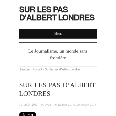
SUR LES PAS
D'ALBERT LONDRES
Menu
Le Journalisme, un monde sans
frontière
Explorer :
Accueil
»
Sur les pas d’Albert Londres
SUR LES PAS D’ALBERT
LONDRES
12 juillet 2013
· by
Fred
· in
Edition 2013
,
Itinérance 2013