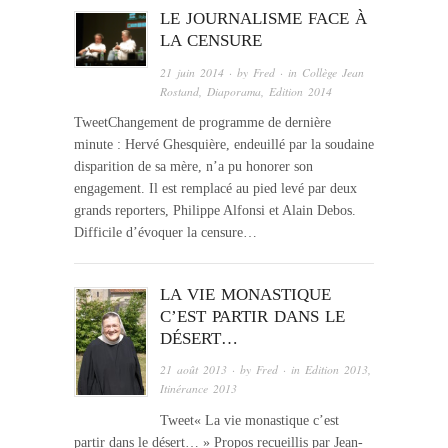
LE JOURNALISME FACE À
LA CENSURE
21 juin 2014
· by
Fred
· in
Collège Jean
Rostand
,
Diaporama
,
Edition 2014
TweetChangement de programme de dernière
minute : Hervé Ghesquière, endeuillé par la soudaine
disparition de sa mère, n’a pu honorer son
engagement. Il est remplacé au pied levé par deux
grands reporters, Philippe Alfonsi et Alain Debos.
Difficile d’évoquer la censure…
LA VIE MONASTIQUE
C’EST PARTIR DANS LE
DÉSERT…
21 août 2013
· by
Fred
· in
Edition 2013
,
Itinérance 2013
Tweet« La vie monastique c’est
partir dans le désert… » Propos recueillis par Jean-