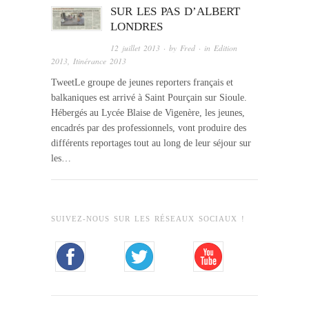
SUR LES PAS D’ALBERT
LONDRES
12 juillet 2013
· by
Fred
· in
Edition
2013
,
Itinérance 2013
TweetLe groupe de jeunes reporters français et
balkaniques est arrivé à Saint Pourçain sur Sioule.
Hébergés au Lycée Blaise de Vigenère, les jeunes,
encadrés par des professionnels, vont produire des
différents reportages tout au long de leur séjour sur
les…
SUIVEZ-NOUS SUR LES RÉSEAUX SOCIAUX !