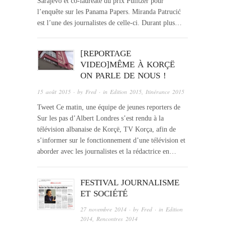
Sarajevo et co-lauréate du prix Pulitzer pour
l’enquête sur les Panama Papers. Miranda Patrucić
est l’une des journalistes de celle-ci. Durant plus…
[REPORTAGE
VIDEO]MÊME À KORÇË
ON PARLE DE NOUS !
15 août 2015
· by
Fred
· in
Edition 2015
,
Itinérance 2015
Tweet Ce matin, une équipe de jeunes reporters de
Sur les pas d’Albert Londres s’est rendu à la
télévision albanaise de Korçë, TV Korça, afin de
s’informer sur le fonctionnement d’une télévision et
aborder avec les journalistes et la rédactrice en…
FESTIVAL JOURNALISME
ET SOCIÉTÉ
27 novembre 2014
· by
Fred
· in
Edition
2014
,
Rencontres 2014