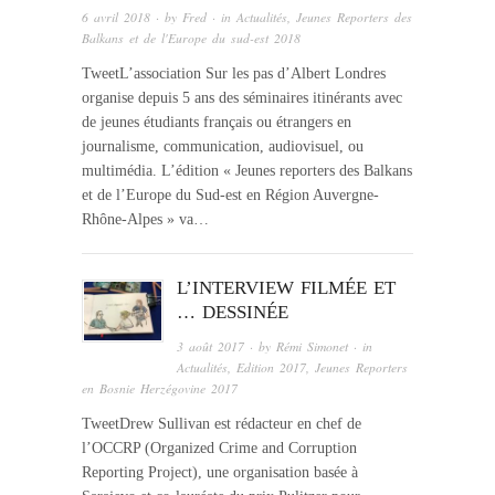
6 avril 2018
· by
Fred
· in
Actualités
,
Jeunes Reporters des
Balkans et de l'Europe du sud-est 2018
TweetL’association Sur les pas d’Albert Londres
organise depuis 5 ans des séminaires itinérants avec
de jeunes étudiants français ou étrangers en
journalisme, communication, audiovisuel, ou
multimédia. L’édition « Jeunes reporters des Balkans
et de l’Europe du Sud-est en Région Auvergne-
Rhône-Alpes » va…
L’INTERVIEW FILMÉE ET
… DESSINÉE
3 août 2017
· by
Rémi Simonet
· in
Actualités
,
Edition 2017
,
Jeunes Reporters
en Bosnie Herzégovine 2017
TweetDrew Sullivan est rédacteur en chef de
l’OCCRP (Organized Crime and Corruption
Reporting Project), une organisation basée à