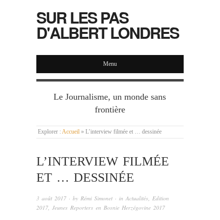
SUR LES PAS
D'ALBERT LONDRES
Menu
Le Journalisme, un monde sans
frontière
Explorer :
Accueil
»
L’interview filmée et … dessinée
L’INTERVIEW FILMÉE
ET … DESSINÉE
3 août 2017
· by
Rémi Simonet
· in
Actualités
,
Edition
2017
,
Jeunes Reporters en Bosnie Herzégovine 2017