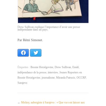
Drew Sullivan explique l’importance d’avoir une presse
indépendante dans un pays.
Par Rémi Simonet.
Facebook
Twitter
Étiquettes :
Bosnie Herzégovine
,
Drew Sullivan
,
Emdé
,
indépendance de la presse
,
interview
,
Jeunes Reporters en
Bosnie Herzégovine
,
journalisme
,
Miranda Patrucic
,
OCCRP
,
Sarajevo
←
Mickey, aubergiste à Sarajevo : « Que va-t-on laisser aux