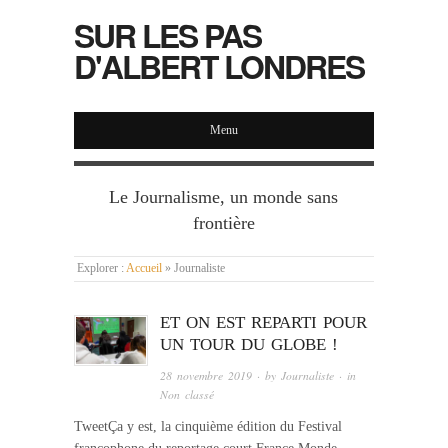
SUR LES PAS
D'ALBERT LONDRES
Menu
Le Journalisme, un monde sans
frontière
Explorer :
Accueil
»
Journaliste
ET ON EST REPARTI POUR
UN TOUR DU GLOBE !
28 novembre 2019
· by
Journaliste
· in
Non classé
TweetÇa y est, la cinquième édition du Festival