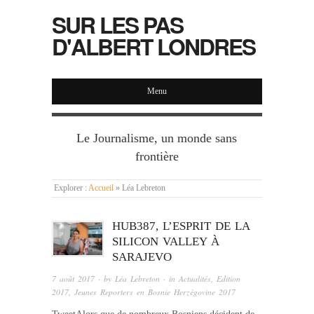
SUR LES PAS
D'ALBERT LONDRES
Menu
Le Journalisme, un monde sans
frontière
Explorer :
Accueil
»
Léa Lebreton
HUB387, L’ESPRIT DE LA
SILICON VALLEY À
SARAJEVO
7 août 2017
· by
Léa Lebreton
· in
Actualités
,
Edition
2017
,
Jeunes Reporters en Bosnie Herzégovine 2017