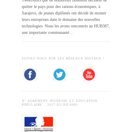
TweetAlors que de nombreux Bosniens décident de
quitter le pays pour des raisons économiques, à
Sarajevo, de jeunes diplômés ont décidé de monter
leurs entreprises dans le domaine des nouvelles
technologies. Nous les avons rencontrés au HUB387,
une importante communauté…
SUIVEZ-NOUS SUR LES RÉSEAUX SOCIAUX !
N° AGRÉMENT JEUNESSE ET ÉDUCATION
POPULAIRE : 2017-03-JEP-0001