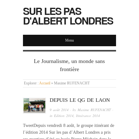
SUR LES PAS
D'ALBERT LONDRES
Menu
Le Journalisme, un monde sans
frontière
Explorer :
Accueil
»
Maxime RUFENACHT
DEPUIS LE QG DE LAON
9 août 2014
· by
Maxime RUFENACHT
·
in
Edition 2014
,
Itinérance 2014
TweetDepuis vendredi 8 août, le groupe itinérant de
l’édition 2014 Sur les pas d’Albert Londres a pris