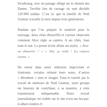
Strasbourg, avec un passage obligé sur le chemin des
Dames. Terrible lieu de carnage où sont décédés
120.000 soldats. C’est ici que la famille de Noël
Genteur travaille la terre depuis trois générations.
Pendant que l’on prépare le matériel pour le
tournage, deux chats ébouriffés et curieux observent
comment Alice règle sa caméra. A ses côtés, Joan
« Peut-
teste le son. La presse écrite affute ses stylos.
on démarrer ? » « Oui, ça roule ! La camera
tourne. »
De retour dans notre rédaction improvisée et
itinérante, certains relisent leurs notes, d’autres
« dérushent » sons et images. Emu et touché par le
travail de mémoire de Noël Genteur, notre groupe
est heureux de contribuer, à sa manière, à cette
transmission indispensable. Notre travail
journalistique est visible sur le site www.sur-les-pas-
d-albert-londres.fr.