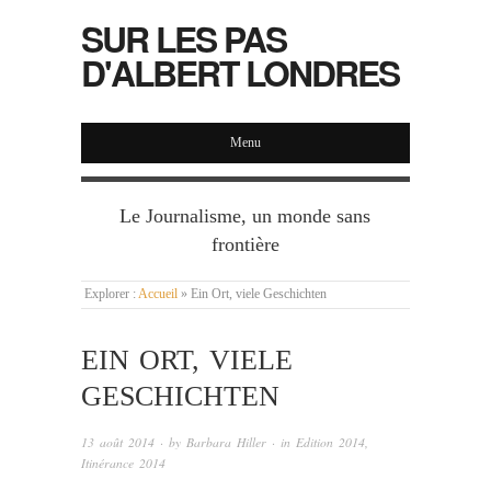
SUR LES PAS
D'ALBERT LONDRES
Menu
Le Journalisme, un monde sans
frontière
Explorer :
Accueil
»
Ein Ort, viele Geschichten
EIN ORT, VIELE
GESCHICHTEN
13 août 2014
· by
Barbara Hiller
· in
Edition 2014
,
Itinérance 2014