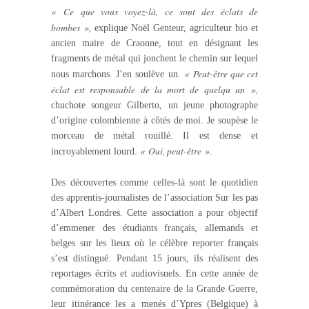
« Ce que vous voyez-là, ce sont des éclats de
bombes »,
explique Noël Genteur, agriculteur bio et
ancien maire de Craonne, tout en désignant les
fragments de métal qui jonchent le chemin sur lequel
« Peut-être que cet
nous marchons. J’en soulève un.
éclat est responsable de la mort de quelqu un »,
chuchote songeur Gilberto, un jeune photographe
d’origine colombienne à côtés de moi. Je soupèse le
morceau de métal rouillé. Il est dense et
« Oui, peut-être »
incroyablement lourd.
.
Des découvertes comme celles-là sont le quotidien
des apprentis-journalistes de l’association Sur les pas
d’Albert Londres. Cette association a pour objectif
d’emmener des étudiants français, allemands et
belges sur les lieux où le célèbre reporter français
s’est distingué. Pendant 15 jours, ils réalisent des
reportages écrits et audiovisuels. En cette année de
commémoration du centenaire de la Grande Guerre,
leur itinérance les a menés d’Ypres (Belgique) à