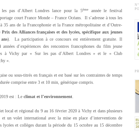
N
PO
ème
r les pas d’Albert Londres lance pour la 5
année le festival
portage court France Monde – France Océans. Il s’adresse à tous les
 à 35 ans de la Francophonie et la France métropolitaine et d’Outre-
 Prix des Alliances françaises et des lycées, spécifique aux jeunes
 ans
). La participation à ce concours est entièrement gratuite. Il
4 années d’expériences des rencontres francophones du film jeune
ées à Vichy par « Sur les pas d’Albert Londres » et le « Club
chy ».
P
ise ou sous-titrés en français et est basé sur les contraintes de temps
 durée comprise entre 3 et 10 min, générique compris.
2019 est : Le
climat et l’environnement
.
t local et régional du 9 au 16 février 2020 à Vichy et dans plusieurs
et un volet international avec la mise en place d’interventions de
es lycées et collèges durant la période du 15 octobre au 15 décembre