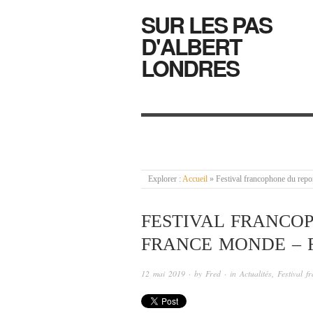
SUR LES PAS
D'ALBERT
LONDRES
Explorer :
Accueil
»
Festival francophone du rep
FESTIVAL FRANCO
FRANCE MONDE – 
12 mai 2019
· by
Fred
· in
Actualités
,
Festival 