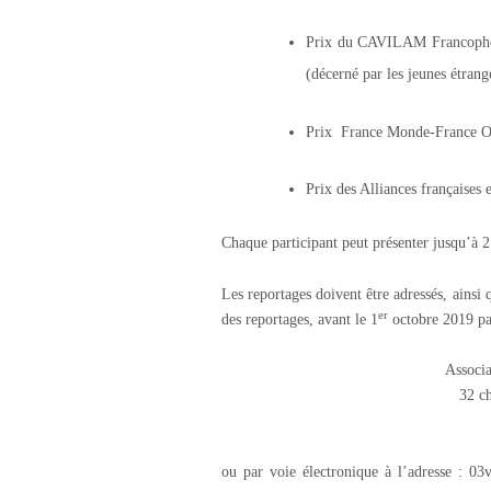
Prix du CAVILAM Francophonie
(décerné par les jeunes étran
Prix France Monde-France Oc
Prix des Alliances françaises 
Chaque participant peut présenter jusqu’à 2
Les reportages doivent être adressés, ainsi q
er
des reportages, avant le 1
octobre 2019 par
Associa
32 c
ou par voie électronique à l’adresse : 0