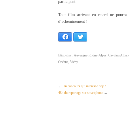
participant.
Tout film arrivant en retard ne pourra 
d’acheminement !
Facebook
Twitter
Étiquettes :
Auvergne-Rhône-Alpes
,
Cavilam Allian
Océans
,
Vichy
←
Un concours qui intéresse déjà !
48h du reportage sur smartphone
→