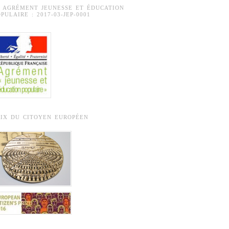
° AGRÉMENT JEUNESSE ET ÉDUCATION
PULAIRE : 2017-03-JEP-0001
RIX DU CITOYEN EUROPÉEN