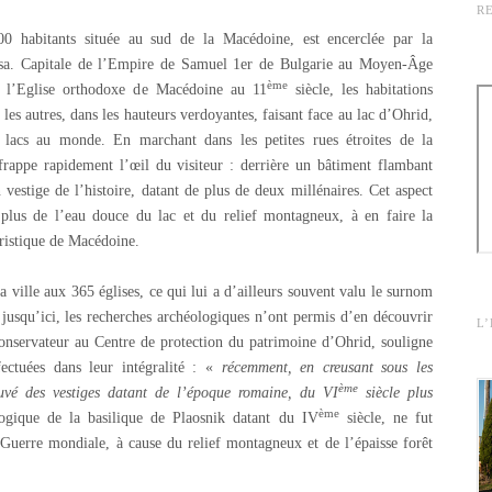
R
00 habitants située au sud de la Macédoine, est encerclée par la
tsa. Capitale de l’Empire de Samuel 1er de Bulgarie au Moyen-Âge
ème
e l’Eglise orthodoxe de Macédoine au 11
siècle, les habitations
r les autres, dans les hauteurs verdoyantes, faisant face au lac d’Ohrid,
 lacs au monde. En marchant dans les petites rues étroites de la
appe rapidement l’œil du visiteur : derrière un bâtiment flambant
 vestige de l’histoire, datant de plus de deux millénaires. Cet aspect
n plus de l’eau douce du lac et du relief montagneux, à en faire la
uristique de Macédoine.
 ville aux 365 églises, ce qui lui a d’ailleurs souvent valu le surnom
jusqu’ici, les recherches archéologiques n’ont permis d’en découvrir
L
conservateur au Centre de protection du patrimoine d’Ohrid, souligne
fectuées dans leur intégralité : «
récemment, en creusant sous les
ème
uvé des vestiges datant de l’époque romaine, du VI
siècle plus
ème
ogique de la basilique de Plaosnik datant du IV
siècle, ne fut
Guerre mondiale, à cause du relief montagneux et de l’épaisse forêt