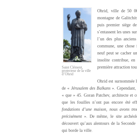
Ohrid, ville de 50 0
montagne de Galitchi
puis premier siège d
s’entassent les unes su
l’un des plus anciens
commune, une chose fr
neuf peut se cacher un
insolite contribue, e
première attraction to
Saint Clément,
protecteur de la ville
d’Ohrid
Ohrid est surnommée la
de «
Jérusalem des Balkans
». Cependant, 
« que » 45. Goran Patchev, architecte et 
que les fouilles n’ont pas encore été ef
fondations d’une maison, nous avons tro
précisément
». De même, le site archéol
découvert qu’aux alentours de la Seconde 
qui borde la ville.