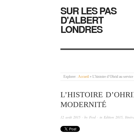
SUR LES PAS
D'ALBERT
LONDRES
Explorer :
Accueil
»
L’histoire d’Ohrid au service
L’HISTOIRE D’OHR
MODERNITÉ
12 août 2015
· by
Fred
· in
Edition 2015
,
Itiné