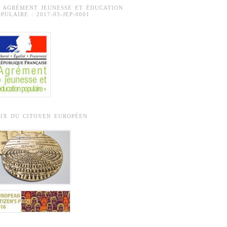
° AGRÉMENT JEUNESSE ET ÉDUCATION
PULAIRE : 2017-03-JEP-0001
RIX DU CITOYEN EUROPÉEN