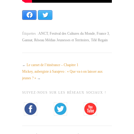
Facebook
Twitter
Étiquettes :
ANCT
,
Festival des Cultures du Monde
,
France 3
,
Gannat
,
Réseau Médias Jeunesses et Territoires
,
Télé Regain
←
Le carnet de l’itinérance – Chapitre 1
Mickey, aubergiste à Sarajevo : « Que va-t-on laisser aux
jeunes ? »
→
SUIVEZ-NOUS SUR LES RÉSEAUX SOCIAUX !