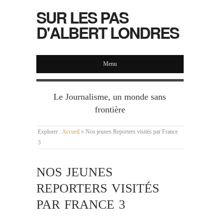
SUR LES PAS
D'ALBERT LONDRES
Menu
Le Journalisme, un monde sans
frontière
Explorer :
Accueil
»
Nos jeunes Reporters visités par France
3
NOS JEUNES
REPORTERS VISITÉS
PAR FRANCE 3