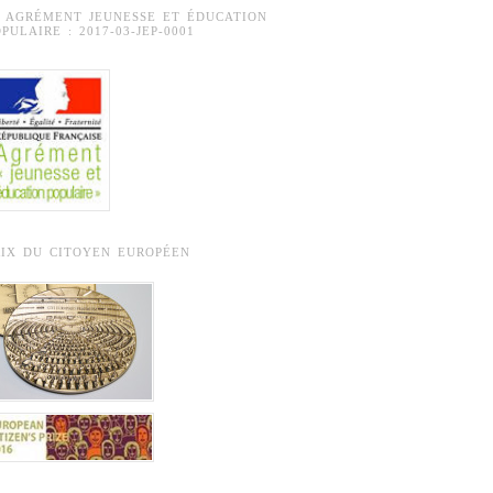
° AGRÉMENT JEUNESSE ET ÉDUCATION
PULAIRE : 2017-03-JEP-0001
RIX DU CITOYEN EUROPÉEN