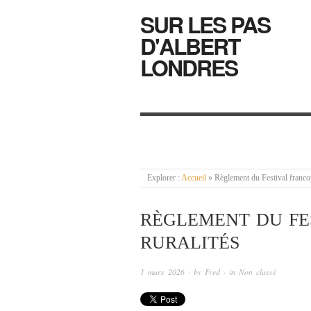
SUR LES PAS
D'ALBERT
LONDRES
Explorer :
Accueil
»
Règlement du Festival franco
RÈGLEMENT DU FE
RURALITÉS
1 mars 2026
· by
Fred
· in
Non classé