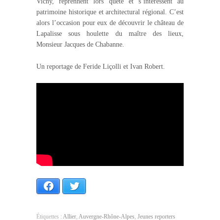
Vichy, reprennent lors quête et s’intéressent au
patrimoine historique et architectural régional. C’est
alors l’occasion pour eux de découvrir le château de
Lapalisse sous houlette du maître des lieux,
Monsieur Jacques de Chabanne.
Un reportage de Feride Liçolli et Ivan Robert.
Facebook
Twitter
Étiquettes :
Allier
,
Auvergne-Rhône-Alpes
,
Jeunes reporters