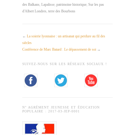
des Balkans
,
Lapalisse
,
patrimoine historique
,
Sur les pas
d'Albert Londres
,
terre des Bourbons
←
La soierie lyonnaise : un artisanat qui perdure au fil des
siècles
Conférence de Marc Batard : Le dépassement de soi
→
SUIVEZ-NOUS SUR LES RÉSEAUX SOCIAUX !
N° AGRÉMENT JEUNESSE ET ÉDUCATION
POPULAIRE : 2017-03-JEP-0001