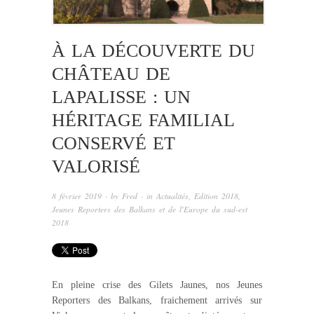
À LA DÉCOUVERTE DU
CHÂTEAU DE
LAPALISSE : UN
HÉRITAGE FAMILIAL
CONSERVÉ ET
VALORISÉ
8 février 2019
· by
Fred
· in
Actualités
,
Edition 2018
,
Jeunes Reporters des Balkans et de l'Europe du sud-est
2018
En pleine crise des Gilets Jaunes, nos Jeunes
Reporters des Balkans, fraichement arrivés sur