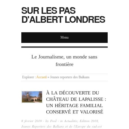
SUR LES PAS
D'ALBERT LONDRES
Menu
Le Journalisme, un monde sans
frontière
Explorer :
Accueil
»
Jeunes reporters des Balkans
À LA DÉCOUVERTE DU
CHÂTEAU DE LAPALISSE :
UN HÉRITAGE FAMILIAL
CONSERVÉ ET VALORISÉ
8 février 2019
· by
Fred
· in
Actualités
,
Edition 2018
,
Jeunes Reporters des Balkans et de l'Europe du sud-est