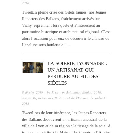
2018
TweetEn pleine crise des Gilets Jaunes, nos Jeunes
Reporters des Balkans, fraichement arrivés sur
Vichy, reprennent lors quête et s’intéressent au
patrimoine historique et architectural régional. C’est
alors l’occasion pour eux de découvrir le château de
Lapalisse sous houlette du…
LA SOIERIE LYONNAISE :
UN ARTISANAT QUI
PERDURE AU FIL DES
SIÈCLES
8 février 2019
· by
Fred
· in
Actualités
,
Edition 2018
,
Jeunes Reporters des Balkans et de l'Europe du sud-est
2018
TweetLors de leur itinérance, les Jeunes Reporters
des Balkans découvrent un artisanat ancestral de la
ville de Lyon et de sa région : le tissage de la soie. À
travers leur visite à la Maison des Canuts, à l’Atelier