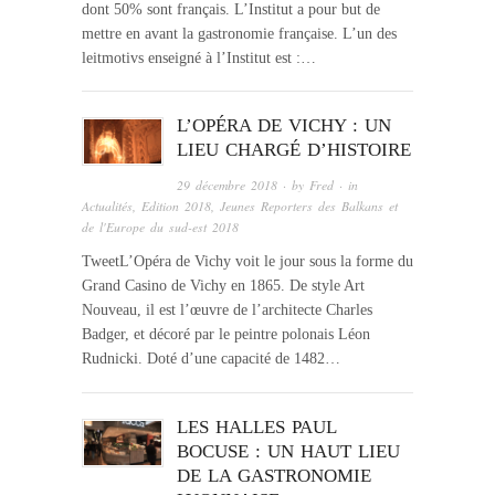
dont 50% sont français. L’Institut a pour but de
mettre en avant la gastronomie française. L’un des
leitmotivs enseigné à l’Institut est :…
L’OPÉRA DE VICHY : UN
LIEU CHARGÉ D’HISTOIRE
29 décembre 2018
· by
Fred
· in
Actualités
,
Edition 2018
,
Jeunes Reporters des Balkans et
de l'Europe du sud-est 2018
TweetL’Opéra de Vichy voit le jour sous la forme du
Grand Casino de Vichy en 1865. De style Art
Nouveau, il est l’œuvre de l’architecte Charles
Badger, et décoré par le peintre polonais Léon
Rudnicki. Doté d’une capacité de 1482…
LES HALLES PAUL
BOCUSE : UN HAUT LIEU
DE LA GASTRONOMIE