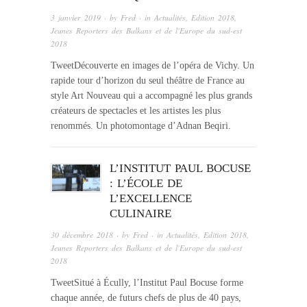
3 janvier 2019
· by
Fred
· in
Actualités
,
Edition 2018
,
Jeunes Reporters des Balkans et de l'Europe du sud-est
2018
TweetDécouverte en images de l’opéra de Vichy. Un
rapide tour d’horizon du seul théâtre de France au
style Art Nouveau qui a accompagné les plus grands
créateurs de spectacles et les artistes les plus
renommés. Un photomontage d’Adnan Beqiri.
L’INSTITUT PAUL BOCUSE
: L’ÉCOLE DE
L’EXCELLENCE
CULINAIRE
30 décembre 2018
· by
Fred
· in
Actualités
,
Edition 2018
,
Jeunes Reporters des Balkans et de l'Europe du sud-est
2018
TweetSitué à Écully, l’Institut Paul Bocuse forme
chaque année, de futurs chefs de plus de 40 pays,