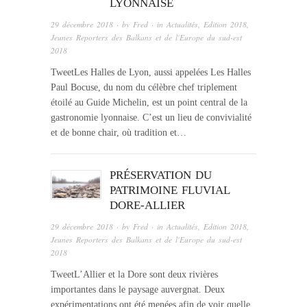
LYONNAISE
29 décembre 2018
· by
Fred
· in
Actualités
,
Edition 2018
,
Jeunes Reporters des Balkans et de l'Europe du sud-est
2018
TweetLes Halles de Lyon, aussi appelées Les Halles
Paul Bocuse, du nom du célèbre chef triplement
étoilé au Guide Michelin, est un point central de la
gastronomie lyonnaise. C’est un lieu de convivialité
et de bonne chair, où tradition et…
PRÉSERVATION DU
PATRIMOINE FLUVIAL
DORE-ALLIER
29 décembre 2018
· by
Fred
· in
Actualités
,
Edition 2018
,
Jeunes Reporters des Balkans et de l'Europe du sud-est
2018
TweetL’Allier et la Dore sont deux rivières
importantes dans le paysage auvergnat. Deux
expérimentations ont été menées afin de voir quelle