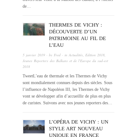
de…
THERMES DE VICHY :
DÉCOUVERTE D’UN
PATRIMOINE AU FIL DE
L’EAU
5 janvier 2019
· by
Fred
· in
Actualités
,
Edition 2018
,
Jeunes Reporters des Balkans et de l'Europe du sud-est
2018
TweetL’eau de thermale et les Thermes de Vichy
sont mondialement connues depuis des siècles. Sous
l’influence de Napoléon III, les Thermes de Vichy
vont se développer afin d’accueillir de plus en plus
de curistes. Suivons avec nos jeunes reporters des…
L’OPÉRA DE VICHY : UN
STYLE ART NOUVEAU
UNIQUE EN FRANCE