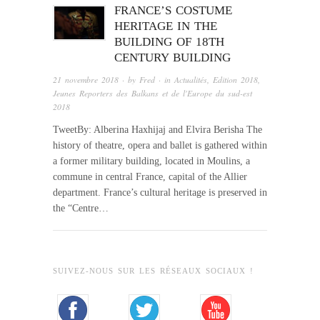
FRANCE’S COSTUME
HERITAGE IN THE
BUILDING OF 18TH
CENTURY BUILDING
21 novembre 2018
· by
Fred
· in
Actualités
,
Edition 2018
,
Jeunes Reporters des Balkans et de l'Europe du sud-est
2018
TweetBy: Alberina Haxhijaj and Elvira Berisha The
history of theatre, opera and ballet is gathered within
a former military building, located in Moulins, a
commune in central France, capital of the Allier
department. France’s cultural heritage is preserved in
the “Centre…
SUIVEZ-NOUS SUR LES RÉSEAUX SOCIAUX !