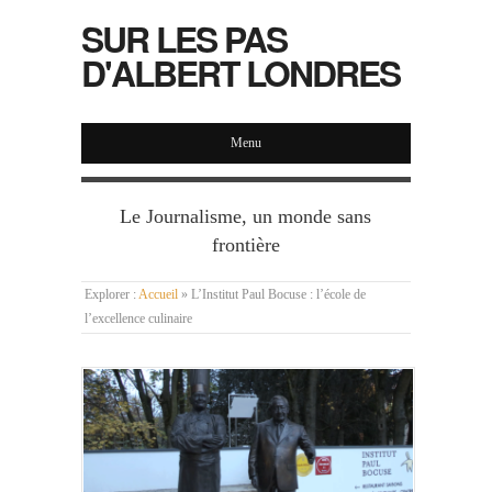
SUR LES PAS
D'ALBERT LONDRES
Menu
Le Journalisme, un monde sans
frontière
Explorer :
Accueil
»
L’Institut Paul Bocuse : l’école de
l’excellence culinaire