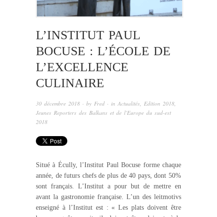
L’INSTITUT PAUL
BOCUSE : L’ÉCOLE DE
L’EXCELLENCE
CULINAIRE
30 décembre 2018
· by
Fred
· in
Actualités
,
Edition 2018
,
Jeunes Reporters des Balkans et de l'Europe du sud-est
2018
Situé à Écully, l’Institut Paul Bocuse forme chaque
année, de futurs chefs de plus de 40 pays, dont 50%
sont français. L’Institut a pour but de mettre en
avant la gastronomie française. L’un des leitmotivs
enseigné à l’Institut est : « Les plats doivent être