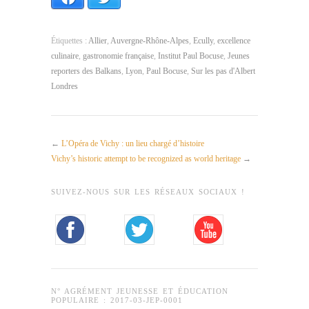
Étiquettes :
Allier
,
Auvergne-Rhône-Alpes
,
Ecully
,
excellence
culinaire
,
gastronomie française
,
Institut Paul Bocuse
,
Jeunes
reporters des Balkans
,
Lyon
,
Paul Bocuse
,
Sur les pas d'Albert
Londres
←
L’Opéra de Vichy : un lieu chargé d’histoire
Vichy’s historic attempt to be recognized as world heritage
→
SUIVEZ-NOUS SUR LES RÉSEAUX SOCIAUX !
N° AGRÉMENT JEUNESSE ET ÉDUCATION
POPULAIRE : 2017-03-JEP-0001